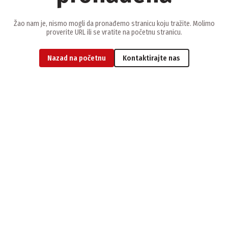
Žao nam je, nismo mogli da pronađemo stranicu koju tražite. Molimo
proverite URL ili se vratite na početnu stranicu.
Nazad na početnu
Kontaktirajte nas