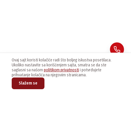
Ovaj sajt koristi kolačiće radi što boljeg iskustva posetilaca.
Ukoliko nastavite sa korišćenjem sajta, smatra se da ste
saglasni sa našom
politikom privatnosti
i potvrđujete
prihvatanje kolačića na njegovim stranicama.
Slažem se
Prijavite se na naš newsletter kako bi dobijali najnovije vesti i
ponude.