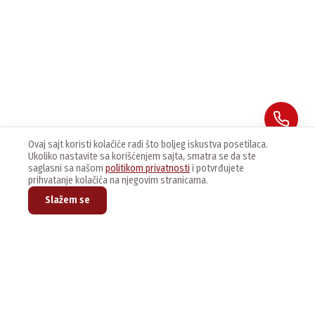
Ovaj sajt koristi kolačiće radi što boljeg iskustva posetilaca.
Ukoliko nastavite sa korišćenjem sajta, smatra se da ste
saglasni sa našom
politikom privatnosti
i potvrđujete
prihvatanje kolačića na njegovim stranicama.
Slažem se
Prijavite se na naš newsletter kako bi dobijali najnovije vesti i
ponude.