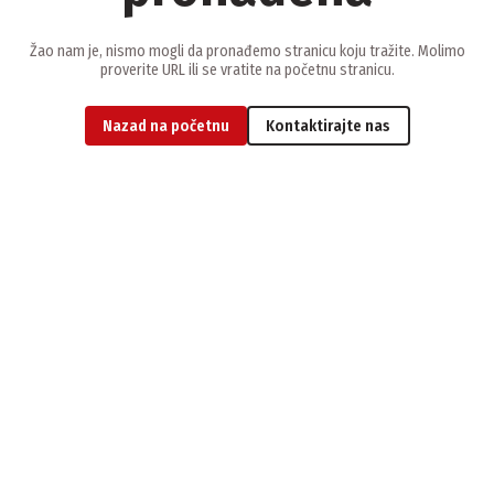
Žao nam je, nismo mogli da pronađemo stranicu koju tražite. Molimo
proverite URL ili se vratite na početnu stranicu.
Nazad na početnu
Kontaktirajte nas