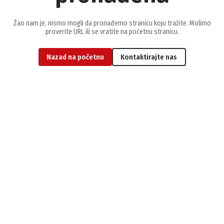
Žao nam je, nismo mogli da pronađemo stranicu koju tražite. Molimo
proverite URL ili se vratite na početnu stranicu.
Nazad na početnu
Kontaktirajte nas