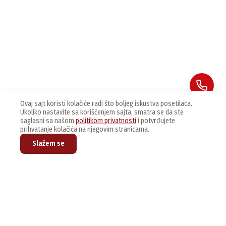
Ovaj sajt koristi kolačiće radi što boljeg iskustva posetilaca.
Ukoliko nastavite sa korišćenjem sajta, smatra se da ste
saglasni sa našom
politikom privatnosti
i potvrđujete
prihvatanje kolačića na njegovim stranicama.
Slažem se
Prijavite se na naš newsletter kako bi dobijali najnovije vesti i
ponude.