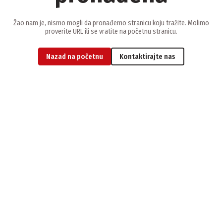
Žao nam je, nismo mogli da pronađemo stranicu koju tražite. Molimo
proverite URL ili se vratite na početnu stranicu.
Nazad na početnu
Kontaktirajte nas