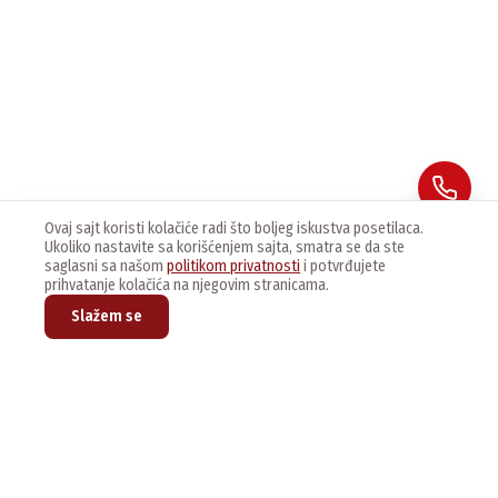
Ovaj sajt koristi kolačiće radi što boljeg iskustva posetilaca.
Ukoliko nastavite sa korišćenjem sajta, smatra se da ste
saglasni sa našom
politikom privatnosti
i potvrđujete
prihvatanje kolačića na njegovim stranicama.
Slažem se
Prijavite se na naš newsletter kako bi dobijali najnovije vesti i
ponude.