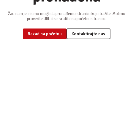
Žao nam je, nismo mogli da pronađemo stranicu koju tražite. Molimo
proverite URL ili se vratite na početnu stranicu.
Nazad na početnu
Kontaktirajte nas