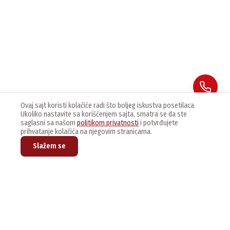
Ovaj sajt koristi kolačiće radi što boljeg iskustva posetilaca.
Ukoliko nastavite sa korišćenjem sajta, smatra se da ste
saglasni sa našom
politikom privatnosti
i potvrđujete
prihvatanje kolačića na njegovim stranicama.
Slažem se
Prijavite se na naš newsletter kako bi dobijali najnovije vesti i
ponude.