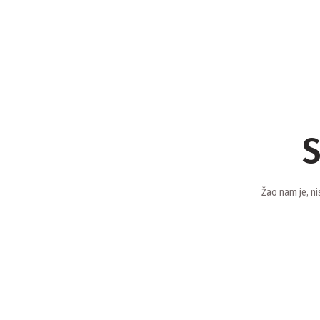
S
Žao nam je, ni