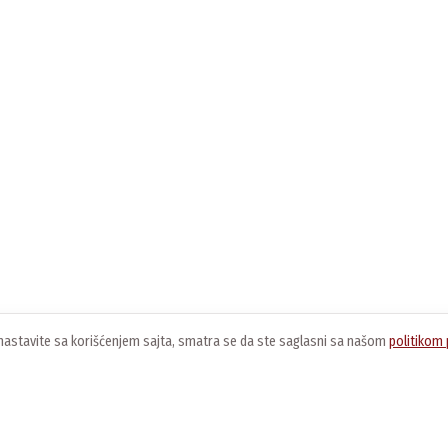
ko nastavite sa korišćenjem sajta, smatra se da ste saglasni sa našom
politikom 
O nama
Usluge
K
O kompaniji
Preuzimanje softvera
O