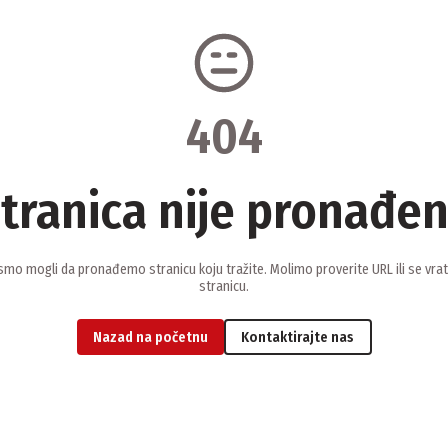
404
tranica nije pronađe
smo mogli da pronađemo stranicu koju tražite. Molimo proverite URL ili se vra
stranicu.
Nazad na početnu
Kontaktirajte nas