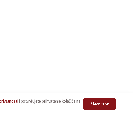
privatnosti
i potvrđujete prihvatanje kolačića na
Slažem se
upovina
Kontakt
nline prodavnica
Centrala
011/3076-888