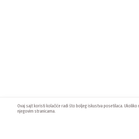
Ovaj sajt koristi kolačiće radi što boljeg iskustva posetilaca. Ukoli
njegovim stranicama.