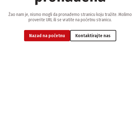
Žao nam je, nismo mogli da pronađemo stranicu koju tražite. Molimo
proverite URL ili se vratite na početnu stranicu.
Nazad na početnu
Kontaktirajte nas