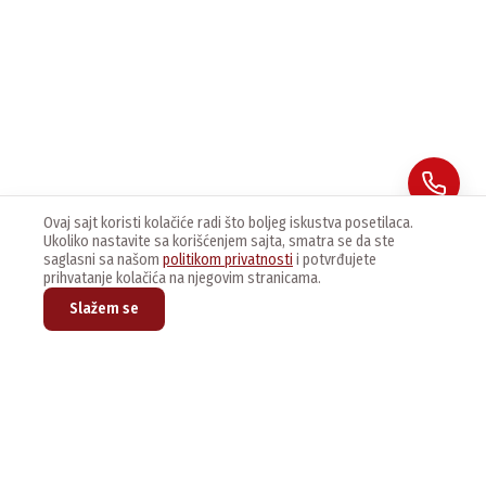
Ovaj sajt koristi kolačiće radi što boljeg iskustva posetilaca.
Ukoliko nastavite sa korišćenjem sajta, smatra se da ste
saglasni sa našom
politikom privatnosti
i potvrđujete
prihvatanje kolačića na njegovim stranicama.
Slažem se
Prijavite se na naš newsletter kako bi dobijali najnovije vesti i
ponude.