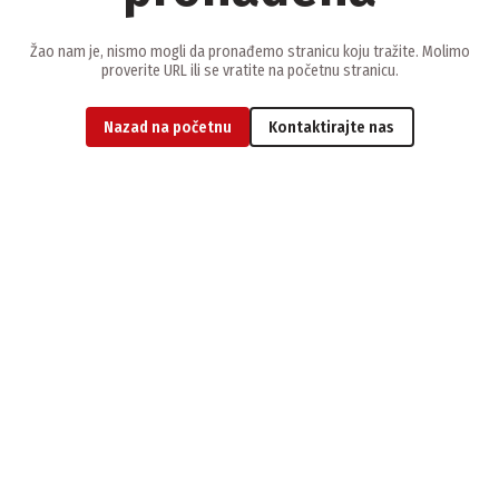
Žao nam je, nismo mogli da pronađemo stranicu koju tražite. Molimo
proverite URL ili se vratite na početnu stranicu.
Nazad na početnu
Kontaktirajte nas