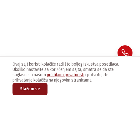
Ovaj sajt koristi kolačiće radi što boljeg iskustva posetilaca.
Ukoliko nastavite sa korišćenjem sajta, smatra se da ste
saglasni sa našom
politikom privatnosti
i potvrđujete
prihvatanje kolačića na njegovim stranicama.
Slažem se
Prijavite se na naš newsletter kako bi dobijali najnovije vesti i
ponude.