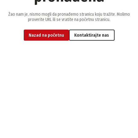
Žao nam je, nismo mogli da pronađemo stranicu koju tražite. Molimo
proverite URL ili se vratite na početnu stranicu.
Nazad na početnu
Kontaktirajte nas