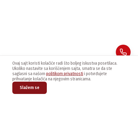
Ovaj sajt koristi kolačiće radi što boljeg iskustva posetilaca.
Ukoliko nastavite sa korišćenjem sajta, smatra se da ste
saglasni sa našom
politikom privatnosti
i potvrđujete
prihvatanje kolačića na njegovim stranicama.
Slažem se
Prijavite se na naš newsletter kako bi dobijali najnovije vesti i
ponude.