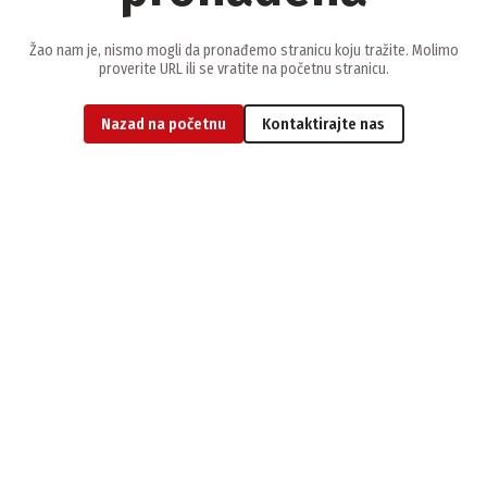
Žao nam je, nismo mogli da pronađemo stranicu koju tražite. Molimo
proverite URL ili se vratite na početnu stranicu.
Nazad na početnu
Kontaktirajte nas