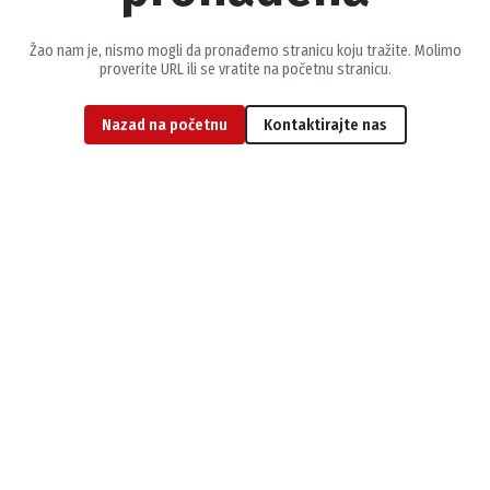
Žao nam je, nismo mogli da pronađemo stranicu koju tražite. Molimo
proverite URL ili se vratite na početnu stranicu.
Nazad na početnu
Kontaktirajte nas