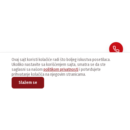
Ovaj sajt koristi kolačiće radi što boljeg iskustva posetilaca.
Ukoliko nastavite sa korišćenjem sajta, smatra se da ste
saglasni sa našom
politikom privatnosti
i potvrđujete
prihvatanje kolačića na njegovim stranicama.
Slažem se
Prijavite se na naš newsletter kako bi dobijali najnovije vesti i
ponude.