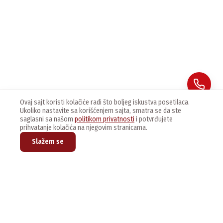
Ovaj sajt koristi kolačiće radi što boljeg iskustva posetilaca.
Ukoliko nastavite sa korišćenjem sajta, smatra se da ste
saglasni sa našom
politikom privatnosti
i potvrđujete
prihvatanje kolačića na njegovim stranicama.
Slažem se
Prijavite se na naš newsletter kako bi dobijali najnovije vesti i
ponude.