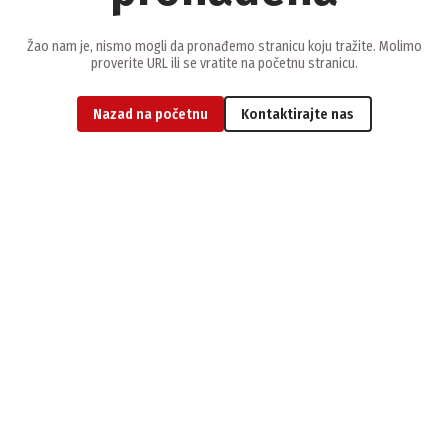
Žao nam je, nismo mogli da pronađemo stranicu koju tražite. Molimo
proverite URL ili se vratite na početnu stranicu.
Nazad na početnu
Kontaktirajte nas