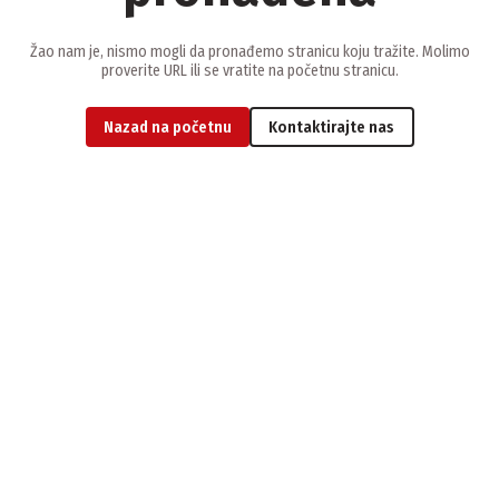
Žao nam je, nismo mogli da pronađemo stranicu koju tražite. Molimo
proverite URL ili se vratite na početnu stranicu.
Nazad na početnu
Kontaktirajte nas