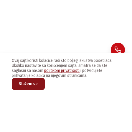
Ovaj sajt koristi kolačiće radi što boljeg iskustva posetilaca.
Ukoliko nastavite sa korišćenjem sajta, smatra se da ste
saglasni sa našom
politikom privatnosti
i potvrđujete
prihvatanje kolačića na njegovim stranicama.
Slažem se
Prijavite se na naš newsletter kako bi dobijali najnovije vesti i
ponude.