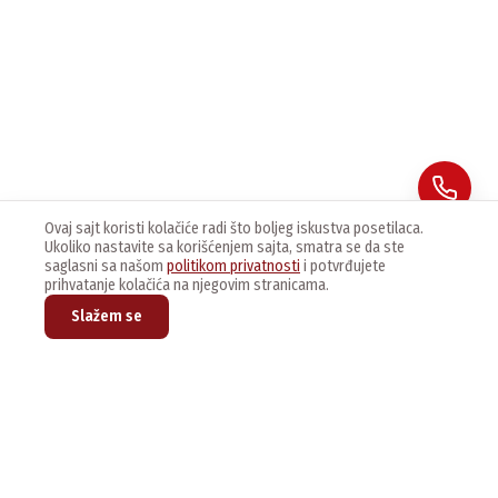
Ovaj sajt koristi kolačiće radi što boljeg iskustva posetilaca.
Ukoliko nastavite sa korišćenjem sajta, smatra se da ste
saglasni sa našom
politikom privatnosti
i potvrđujete
prihvatanje kolačića na njegovim stranicama.
Slažem se
Prijavite se na naš newsletter kako bi dobijali najnovije vesti i
ponude.