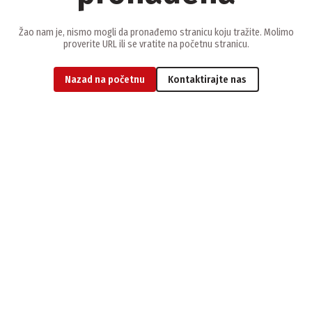
Žao nam je, nismo mogli da pronađemo stranicu koju tražite. Molimo
proverite URL ili se vratite na početnu stranicu.
Nazad na početnu
Kontaktirajte nas