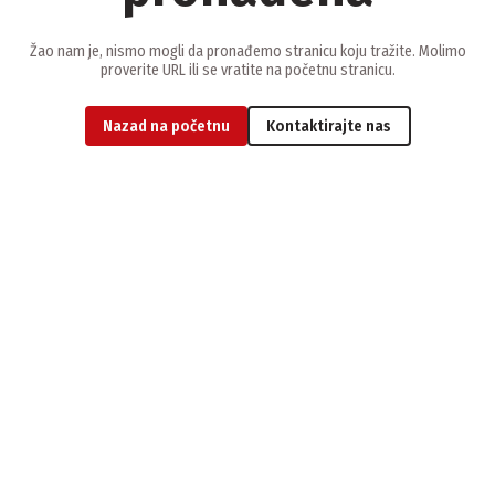
Žao nam je, nismo mogli da pronađemo stranicu koju tražite. Molimo
proverite URL ili se vratite na početnu stranicu.
Nazad na početnu
Kontaktirajte nas