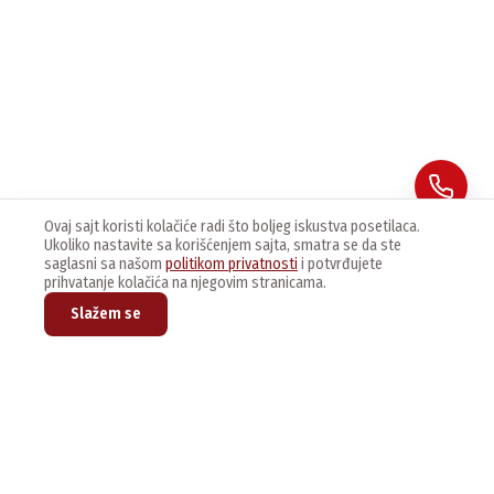
Ovaj sajt koristi kolačiće radi što boljeg iskustva posetilaca.
Ukoliko nastavite sa korišćenjem sajta, smatra se da ste
saglasni sa našom
politikom privatnosti
i potvrđujete
prihvatanje kolačića na njegovim stranicama.
Slažem se
Prijavite se na naš newsletter kako bi dobijali najnovije vesti i
ponude.