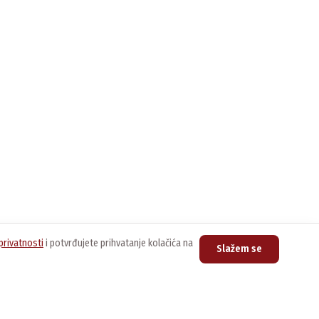
privatnosti
i potvrđujete prihvatanje kolačića na
Slažem se
upovina
Kontakt
nline prodavnica
Centrala
011/3076-888