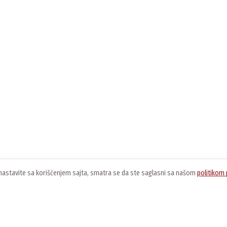
ko nastavite sa korišćenjem sajta, smatra se da ste saglasni sa našom
politikom 
O nama
Usluge
K
O kompaniji
Preuzimanje softvera
O