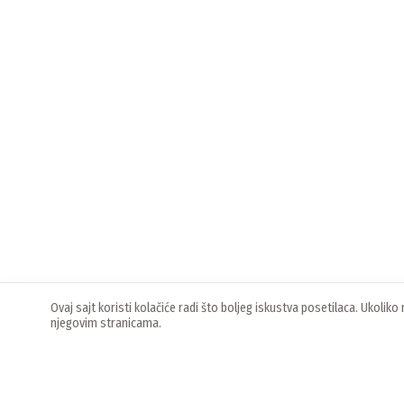
Ovaj sajt koristi kolačiće radi što boljeg iskustva posetilaca. Ukoli
njegovim stranicama.