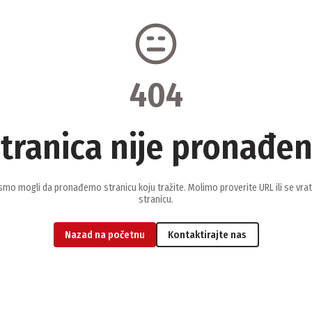
404
tranica nije pronađe
smo mogli da pronađemo stranicu koju tražite. Molimo proverite URL ili se vra
stranicu.
Nazad na početnu
Kontaktirajte nas