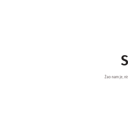
S
Žao nam je, ni