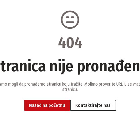
404
tranica nije pronađe
smo mogli da pronađemo stranicu koju tražite. Molimo proverite URL ili se vra
stranicu.
Nazad na početnu
Kontaktirajte nas