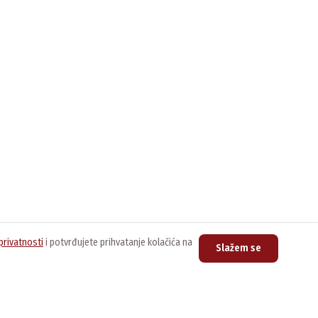
privatnosti
i potvrđujete prihvatanje kolačića na
Slažem se
upovina
Kontakt
nline prodavnica
Centrala
011/3076-888