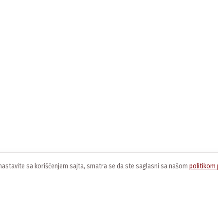
ko nastavite sa korišćenjem sajta, smatra se da ste saglasni sa našom
politikom 
O nama
Usluge
K
O kompaniji
Preuzimanje softvera
O