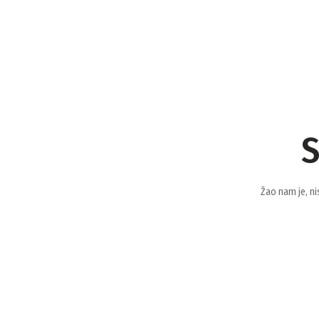
S
Žao nam je, ni