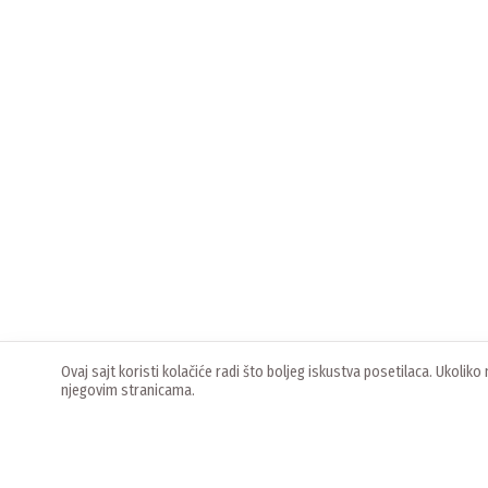
Ovaj sajt koristi kolačiće radi što boljeg iskustva posetilaca. Ukoli
njegovim stranicama.