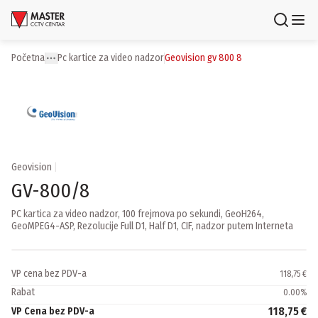
Uloguj se
Registruj se
Početna
pc kartice za video nadzor
geovision gv 800 8
Toggle menu
More
Proizvodi
Brendovi
Aktuelnosti
Geovision
|
GV-800/8
Usluge i rešenja
PC kartica za video nadzor, 100 frejmova po sekundi, GeoH264,
GeoMPEG4-ASP, Rezolucije Full D1, Half D1, CIF, nadzor putem Interneta
O nama
Zaposlenje
Lokacije
Kontakti
VP cena bez PDV-a
118,75 €
Newsletter
Rabat
0.00
%
118,75 €
VP Cena bez PDV-a