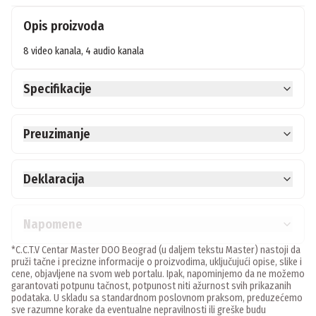
Opis proizvoda
8 video kanala, 4 audio kanala
Specifikacije
Preuzimanje
Deklaracija
Napomene
*C.C.T.V Centar Master DOO Beograd (u daljem tekstu Master) nastoji da
pruži tačne i precizne informacije o proizvodima, uključujući opise, slike i
cene, objavljene na svom web portalu. Ipak, napominjemo da ne možemo
garantovati potpunu tačnost, potpunost niti ažurnost svih prikazanih
podataka. U skladu sa standardnom poslovnom praksom, preduzećemo
sve razumne korake da eventualne nepravilnosti ili greške budu