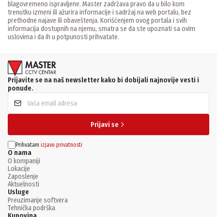
blagovremeno ispravljene. Master zadržava pravo da u bilo kom
trenutku izmeni ili ažurira informacije i sadržaj na web portalu, bez
prethodne najave ili obaveštenja. Korišćenjem ovog portala i svih
informacija dostupnih na njemu, smatra se da ste upoznati sa ovim
uslovima i da ih u potpunosti prihvatate.
Prijavite se na naš newsletter kako bi dobijali najnovije vesti i
ponude.
Prijavi se
Prihvatam
izjavu privatnosti
O nama
O kompaniji
Lokacije
Zaposlenje
Aktuelnosti
Usluge
Preuzimanje softvera
Tehnička podrška
Kupovina