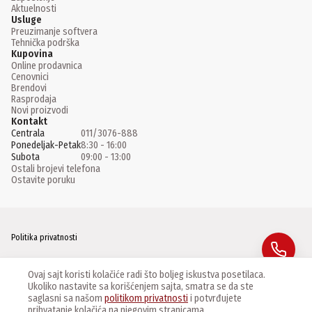
Aktuelnosti
Usluge
Preuzimanje softvera
Tehnička podrška
Kupovina
Online prodavnica
Cenovnici
Brendovi
Rasprodaja
Novi proizvodi
Kontakt
Centrala
011/3076-888
Ponedeljak-Petak
8:30 - 16:00
Subota
09:00 - 13:00
Ostali brojevi telefona
Ostavite poruku
Politika privatnosti
Facebook
Ovaj sajt koristi kolačiće radi što boljeg iskustva posetilaca.
Ukoliko nastavite sa korišćenjem sajta, smatra se da ste
Instagram
saglasni sa našom
politikom privatnosti
i potvrđujete
prihvatanje kolačića na njegovim stranicama.