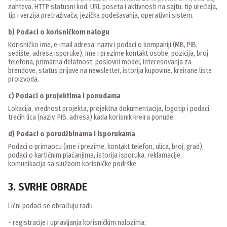
zahteva, HTTP statusni kod, URL poseta i aktivnosti na sajtu, tip uređaja,
tip i verzija pretraživača, jezička podešavanja, operativni sistem.
b) Podaci o korisničkom nalogu
Korisničko ime, e-mail adresa, naziv i podaci o kompaniji (MB, PIB,
sedište, adresa isporuke), ime i prezime kontakt osobe, pozicija, broj
telefona, primarna delatnost, poslovni model, interesovanja za
brendove, status prijave na newsletter, istorija kupovine, kreirane liste
proizvoda.
c) Podaci o projektima i ponudama
Lokacija, vrednost projekta, projektna dokumentacija, logotip i podaci
trećih lica (naziv, PIB, adresa) kada korisnik kreira ponude.
d) Podaci o porudžbinama i isporukama
Podaci o primaocu (ime i prezime, kontakt telefon, ulica, broj, grad),
podaci o kartičnim plaćanjima, istorija isporuka, reklamacije,
komunikacija sa službom korisničke podrške.
3. SVRHE OBRADE
Lični podaci se obrađuju radi:
- registracije i upravljanja korisničkim nalozima;