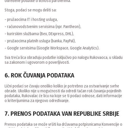
određene podatke o ličnosti partnerima.
Stoga, podaci se mogu deliti sa:
- pružaocima IT i hosting usluga,
- računovodstvenim servisima (npr. Pantheon),
- kurirskim službama (Bex, DExpress, DHL),
- pružaocima platnih usluga (banka, PayPal),
- Google servisima (Google Workspace, Google Analytics).
Sva treća lica obrađuju podatke isključivo po nalogu Rukovaoca, u skladu
sa zakonom i ugovorom o poverljivosti.
6. ROK ČUVANJA PODATAKA
Lični podaci se čuvaju onoliko koliko je potrebno za ostvarivanje svrhe
obrade. Ukoliko nije u mogućnosti da odredi tačan rok čuvanja pojedinih
podataka, Rukovalac će licu na koje se ti podaci odnose, dati informacije
o kriterijumima za njegovo određivanje.
7. PRENOS PODATAKA VAN REPUBLIKE SRBIJE
Prenos podataka se može vršiti ka državama potpisnicama Konvencije o