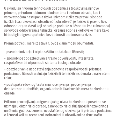
U skladu sa nivoom tehnoloških dostignuća i troškovima njihove
primene, prirodom, obimom, okolnostima i svrhom obrade, kao i
verovatnoćom nastupanja rizika i nivoom rizika za prava i slobode
fizičkih lica, rukovalac i obrađivač („obrađivač“ je fizičko ili pravno lice,
odnosno organ vlasti koji obrađuje podatke o ličnosti u ime rukovaoca)
sprovode odgovarajuće tehničke, organizacione i kadrovske mere kako
bi dostigli odgovarajući nivo bezbednosti u odnosu na rizik.
Prema potrebi, mere iz stava 1. ovog člana mogu obuhvatati:
- pseudonimizaciju i kriptozaštitu podataka o ličnosti;
- sposobnost obezbeđivanja trajne poverljivosti, integriteta,
raspoloživosti i otpornosti sistema i usluga obrade;
- obezbeđivanje uspostavljanja ponovne raspoloživosti i pristupa
podacima o ličnosti u slučaju fizičkih ili tehničkih incidenata u najkraćem
roku;
- postupak redovnog testiranja, ocenjivanja i procenjivanja
delotvornosti tehničkih, organizacionih i kadrovskih mera bezbednosti
obrade.
Prilikom procenjivanja odgovarajućeg nivoa bezbednosti posebno se
uzimaju u obzir rizici obrade, a naročito rizici slučajnog ili nezakonitog
uništenja, gubitka, izmene, neovlašćenog otkrivanja ili pristupa podacima
o ličnosti koji su preneseni, pohranjeni ili obrađivani na drugi način.