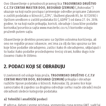
Ovo Obaveštenje o privatnosti pravnog lica
TRGOVINSKO DRUŠTVO
C.C.T.V CENTAR MASTER DOO, BEOGRAD (ZEMUN)
(„Rukovalac“)
ukazuje na koji način postupa i primenjuje odredbe propisane Zakonom
o zaštiti podataka o ličnosti („ZZPL“, Službeni glasnik RS, br. 87/2018) i
Opštom uredbom o zaštiti podataka EU („GDPR“) od dana 27. 04. 2016.
godine, te na koji način prikuplja, koristi, obrađuje i čuva lične podatke
korisnika/posetioca sajta www.masterbc.co.rs/i korisnike usluga
pruženih putem sajta.
Obaveštenje je direktno povezano sa Opštim uslovima korišćenja, ali
ono ne reguliše prava i obaveze, već ima za cilj da Vas upozna sa tim
koje lične podatke obrađujemo, zašto i kako ih obrađujemo, uključujući i
to kada i kako podatke prosleđujemo trećoj strani, koliko dugo iste
čuvamo i kako ih štitimo.
2. PODACI KOJI SE OBRAĐUJU
U zavisnosti od usluge koju pruža,
TRGOVINSKO DRUŠTVO C.C.T.V
CENTAR MASTER DOO, BEOGRAD (ZEMUN)
prikuplja i obrađuje
različite tipove podataka o ličnosti. Rukovalac (tj. pravno lice koje
samostalno ili zajedno sa drugima određuje svrhu i način obrade) može
obrađivati sledeće kategorije podataka:
a) Tehnički i analitički podaci
IP adresa, datum i vreme pristupa, vremenska zona prema GMT, sadržaj