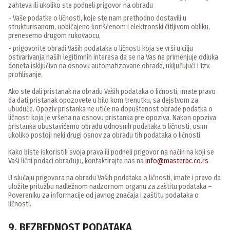
zahteva ili ukoliko ste podneli prigovor na obradu
- Vaše podatke o ličnosti, koje ste nam prethodno dostavili u
strukturisanom, uobičajeno korišćenom i elektronski čitljivom obliku,
prenesemo drugom rukovaocu,
- prigovorite obradi Vaših podataka o ličnosti koja se vrši u cilju
ostvarivanja naših legitimnih interesa da se na Vas ne primenjuje odluka
doneta isključivo na osnovu automatizovane obrade, uključujući i tzv.
profilisanje.
Ako ste dali pristanak na obradu Vaših podataka o ličnosti, imate pravo
da dati pristanak opozovete u bilo kom trenutku, sa dejstvom za
ubuduće. Opoziv pristanka ne utiče na dopuštenost obrade podatka o
ličnosti koja je vršena na osnovu pristanka pre opoziva. Nakon opoziva
pristanka obustavićemo obradu odnosnih podataka o ličnosti, osim
ukoliko postoji neki drugi osnov za obradu tih podataka o ličnosti.
Kako biste iskoristili svoja prava ili podneli prigovor na način na koji se
Vaši lični podaci obrađuju, kontaktirajte nas na
info@masterbc.co.rs
.
U slučaju prigovora na obradu Vaših podataka o ličnosti, imate i pravo da
uložite pritužbu nadležnom nadzornom organu za zaštitu podataka –
Povereniku za informacije od javnog značaja i zaštitu podataka o
ličnosti.
9. BEZBEDNOST PODATAKA