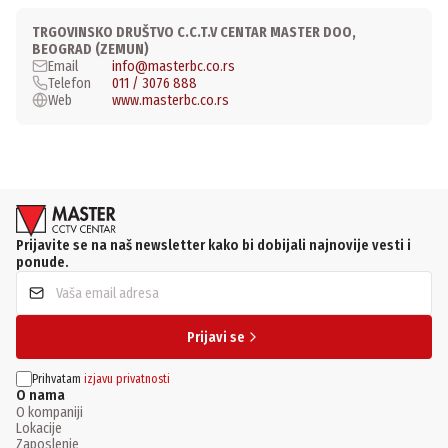
TRGOVINSKO DRUŠTVO C.C.T.V CENTAR MASTER DOO,
BEOGRAD (ZEMUN)
Email
info@masterbc.co.rs
Telefon
011 / 3076 888
Web
www.masterbc.co.rs
Prijavite se na naš newsletter kako bi dobijali najnovije vesti i
ponude.
Prijavi se
Prihvatam
izjavu privatnosti
O nama
O kompaniji
Lokacije
Zaposlenje