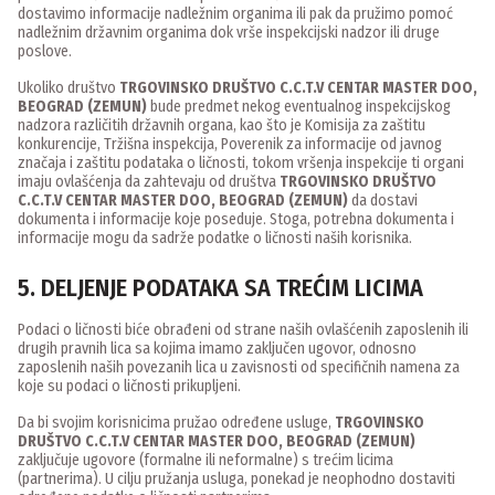
dostavimo informacije nadležnim organima ili pak da pružimo pomoć
nadležnim državnim organima dok vrše inspekcijski nadzor ili druge
poslove.
Ukoliko društvo
TRGOVINSKO DRUŠTVO C.C.T.V CENTAR MASTER DOO,
BEOGRAD (ZEMUN)
bude predmet nekog eventualnog inspekcijskog
nadzora različitih državnih organa, kao što je Komisija za zaštitu
konkurencije, Tržišna inspekcija, Poverenik za informacije od javnog
značaja i zaštitu podataka o ličnosti, tokom vršenja inspekcije ti organi
imaju ovlašćenja da zahtevaju od društva
TRGOVINSKO DRUŠTVO
C.C.T.V CENTAR MASTER DOO, BEOGRAD (ZEMUN)
da dostavi
dokumenta i informacije koje poseduje. Stoga, potrebna dokumenta i
informacije mogu da sadrže podatke o ličnosti naših korisnika.
5. DELJENJE PODATAKA SA TREĆIM LICIMA
Podaci o ličnosti biće obrađeni od strane naših ovlašćenih zaposlenih ili
drugih pravnih lica sa kojima imamo zaključen ugovor, odnosno
zaposlenih naših povezanih lica u zavisnosti od specifičnih namena za
koje su podaci o ličnosti prikupljeni.
Da bi svojim korisnicima pružao određene usluge,
TRGOVINSKO
DRUŠTVO C.C.T.V CENTAR MASTER DOO, BEOGRAD (ZEMUN)
zaključuje ugovore (formalne ili neformalne) s trećim licima
(partnerima). U cilju pružanja usluga, ponekad je neophodno dostaviti