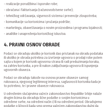
- realizacije porudžbina i isporuke robe;
- obračuna i fakturisanja (računovodstvene svrhe);
- tehničkog održavanja, sigurnosti sistema i prevencije zloupotreba;
- komunikacije sa korisnicima i pružanja podrške;
- marketinga, obaveštavanja o novim proizvodima i programu lojalnosti;
- analitike i unapređenja korisničkog iskustva.
4. PRAVNI OSNOV OBRADE
Podaci se obrađuju ukoliko je korisnik dao pristanak na obradu podataka
ili ukoliko je obrada potrebna za izvršenje ugovora o prodaji robe putem
sajta u kojem je korisnik ugovorna strana ili radi preduzimanja koraka,
na zahtev korisnika, a pre ili nakon zaključivanja ugovora ili ispunjenja
ugovornih obaveza.
Podaci se obrađuju takođe na osnovu pravne obaveze samog
rukovaoca, njegovog legitimnog interesa, saglasnosti korisnika kada je
to potrebno, te i pravne obaveze rukovaoca.
U određenim slučajevima važeće zakonodavstvo Republike Srbije nalaže
drugim licima da obrađuju lične podatke o svojim korisnicima u
određene svrhe, na određeni način i/ili na određeni period. Obrađujemo
podatke o ličnosti kada smo prema važećem zakonodavstvu dužni da