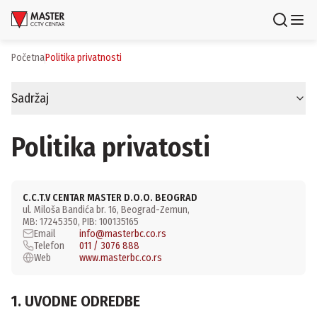
Uloguj se
Registruj se
Početna
politika privatnosti
Proizvodi
Sadržaj
Brendovi
Politika privatosti
Aktuelnosti
Usluge i rešenja
C.C.T.V CENTAR MASTER D.O.O. BEOGRAD
ul. Miloša Bandića br. 16, Beograd-Zemun,
MB: 17245350, PIB: 100135165
O nama
Email
info@masterbc.co.rs
Zaposlenje
Telefon
011 / 3076 888
Lokacije
Web
www.masterbc.co.rs
Kontakti
Newsletter
1. UVODNE ODREDBE