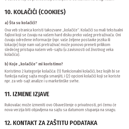
10. KOLAČIĆI (COOKIES)
a) Šta su kolačići?
Ova veb stranica koristi takozvane „kolačiće“. Kolačići su mali tekstualni
fajlovi koji se čuvaju na vašem hard disku preko vašeg pretraživača. Oni
čuvaju određene informacije (npr. vaše željene postavke jezika ili
lokacije) koje nam vaš pretraživač može ponovo preneti prilikom
sledećeg pristupa našem veb-sajtu (u zavisnosti od životnog veka
kolačića).
b) Koje „kolačiće“ mi koristimo?
Koristimo 2 kategorije kolačića: (1) funkcionalni kolačići, bez kojih bi se
funkcija našeg sajta mogla smanjiti, i (2) opcioni kolačići koji se koriste
npr. za veb-sajt analize i u marketinške svrhe.
11. IZMENЕ IZJAVE
Rukovalac može izmeniti ovo Obaveštenje o privatnosti, pri čemu će
nova verzija biti objavljena na sajtu sa datumom stupanja na snagu.
12. KONTAKT ZA ZAŠTITU PODATAKA