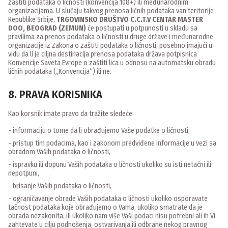
zaštiti podataka o ličnosti (konvencija 108+) ili međunarodnim
organizacijama. U slučaju takvog prenosa ličnih podataka van teritorije
Republike Srbije,
TRGOVINSKO DRUŠTVO C.C.T.V CENTAR MASTER
DOO, BEOGRAD (ZEMUN)
će postupati u potpunosti u skladu sa
pravilima za prenos podataka o ličnosti u druge države i međunarodne
organizacije iz Zakona o zaštiti podataka o ličnosti, posebno imajući u
vidu da li je ciljna destinacija prenosa podataka država potpisnica
Konvencije Saveta Evrope o zaštiti lica u odnosu na automatsku obradu
ličnih podataka („Konvencija“) ili ne.
8. PRAVA KORISNIKA
Kao korsnik imate pravo da tražite sledeće:
- informaciju o tome da li obrađujemo Vaše podatke o ličnosti,
- pristup tim podacima, kao i zakonom predviđene informacije u vezi sa
obradom Vaših podataka o ličnosti,
- ispravku ili dopunu Vaših podataka o ličnosti ukoliko su isti netačni ili
nepotpuni,
- brisanje Vaših podataka o ličnosti,
- ograničavanje obrade Vaših podataka o ličnosti ukoliko osporavate
tačnost podataka koje obrađujemo o Vama, ukoliko smatrate da je
obrada nezakonita, ili ukoliko nam više Vaši podaci nisu potrebni ali ih Vi
zahtevate u cilju podnošenja, ostvarivanja ili odbrane nekog pravnog