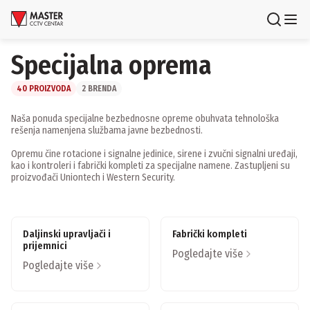
Uloguj se
Registruj se
Specijalna oprema
Proizvodi
40 PROIZVODA
2 BRENDA
Brendovi
Naša ponuda specijalne bezbednosne opreme obuhvata tehnološka
rešenja namenjena službama javne bezbednosti.
Aktuelnosti
Opremu čine rotacione i signalne jedinice, sirene i zvučni signalni uređaji,
kao i kontroleri i fabrički kompleti za specijalne namene. Zastupljeni su
proizvođači Uniontech i Western Security.
Usluge i rešenja
O nama
Daljinski upravljači i
Fabrički kompleti
Zaposlenje
prijemnici
Lokacije
Pogledajte više
Kontakti
Pogledajte više
Newsletter