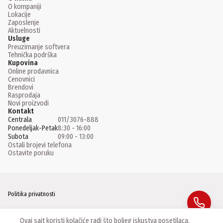
O kompaniji
Lokacije
Zaposlenje
Aktuelnosti
Usluge
Preuzimanje softvera
Tehnička podrška
Kupovina
Online prodavnica
Cenovnici
Brendovi
Rasprodaja
Novi proizvodi
Kontakt
Centrala
011/3076-888
Ponedeljak-Petak
8:30 - 16:00
Subota
09:00 - 13:00
Ostali brojevi telefona
Ostavite poruku
Politika privatnosti
Facebook
Ovaj sajt koristi kolačiće radi što boljeg iskustva posetilaca.