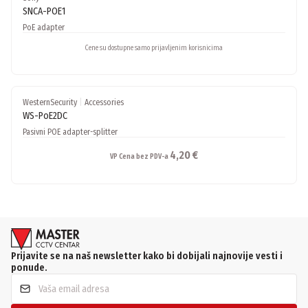
SNCA-POE1
PoE adapter
Cene su dostupne samo prijavljenim korisnicima
WesternSecurity
|
Accessories
WS-PoE2DC
Pasivni POE adapter-splitter
4,20 €
VP Cena bez PDV-a
Prijavite se na naš newsletter kako bi dobijali najnovije vesti i
ponude.