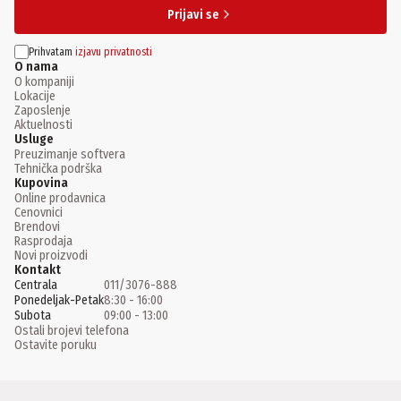
Prijavi se
Prihvatam
izjavu privatnosti
O nama
O kompaniji
Lokacije
Zaposlenje
Aktuelnosti
Usluge
Preuzimanje softvera
Tehnička podrška
Kupovina
Online prodavnica
Cenovnici
Brendovi
Rasprodaja
Novi proizvodi
Kontakt
Centrala
011/3076-888
Ponedeljak-Petak
8:30 - 16:00
Subota
09:00 - 13:00
Ostali brojevi telefona
Ostavite poruku