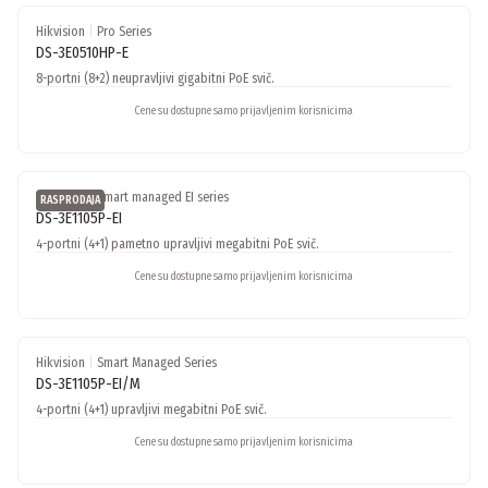
Hikvision
|
Pro Series
DS-3E0510HP-E
8-portni (8+2) neupravljivi gigabitni PoE svič.
Cene su dostupne samo prijavljenim korisnicima
Hikvision
|
Smart managed EI series
RASPRODAJA
DS-3E1105P-EI
4-portni (4+1) pametno upravljivi megabitni PoE svič.
Cene su dostupne samo prijavljenim korisnicima
Hikvision
|
Smart Managed Series
DS-3E1105P-EI/M
4-portni (4+1) upravljivi megabitni PoE svič.
Cene su dostupne samo prijavljenim korisnicima