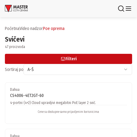
Uloguj se
Registruj se
Početna
video nadzor
poe oprema
Svičevi
Proizvodi
47 proizvoda
Brendovi
Filteri
Aktuelnosti
Sortiraj po
A-Š
Usluge i rešenja
Dahua
CS4006-4ET2GT-60
O nama
4-portni (4+2) Cloud upravljivi megabitni PoE layer 2 svič.
Zaposlenje
Lokacije
Cene su dostupne samo prijavljenim korisnicima
Kontakti
Newsletter
Dahua