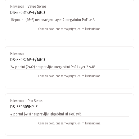
Hikvision
|
Value Series
DS-3E0318P-E/M(C)
16-portni (16+2) neupravljivi Layer 2 megabitni PoE svič.
Cene su dostupne samo prijavljenim korisnicima
Hikvision
DS-3E0326P-E/M(C)
24-portni (24+2) neupravljivi megabitni PoE Layer 2 svič.
Cene su dostupne samo prijavljenim korisnicima
Hikvision
|
Pro Series
DS-3E0505HP-E
4-portni (4+1) neupravljivi gigabitni Hi-PoE svič.
Cene su dostupne samo prijavljenim korisnicima