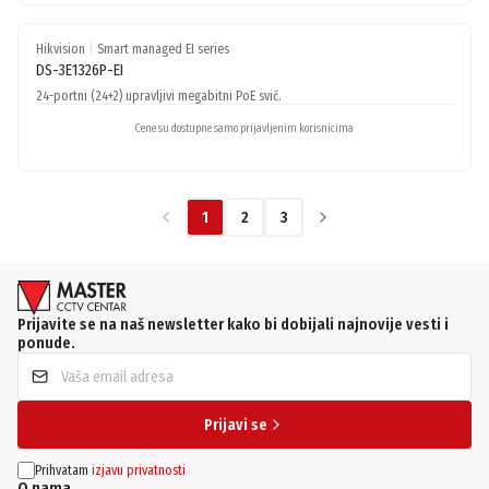
Hikvision
|
Smart managed EI series
DS-3E1326P-EI
24-portni (24+2) upravljivi megabitni PoE svič.
Cene su dostupne samo prijavljenim korisnicima
1
2
3
Prijavite se na naš newsletter kako bi dobijali najnovije vesti i
ponude.
Prijavi se
Prihvatam
izjavu privatnosti
O nama