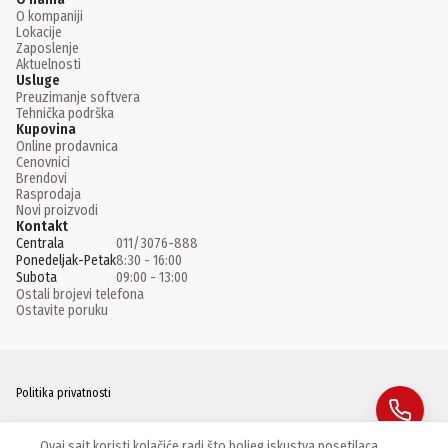
O kompaniji
Lokacije
Zaposlenje
Aktuelnosti
Usluge
Preuzimanje softvera
Tehnička podrška
Kupovina
Online prodavnica
Cenovnici
Brendovi
Rasprodaja
Novi proizvodi
Kontakt
Centrala
011/3076-888
Ponedeljak-Petak
8:30 - 16:00
Subota
09:00 - 13:00
Ostali brojevi telefona
Ostavite poruku
Politika privatnosti
Facebook
Ovaj sajt koristi kolačiće radi što boljeg iskustva posetilaca.