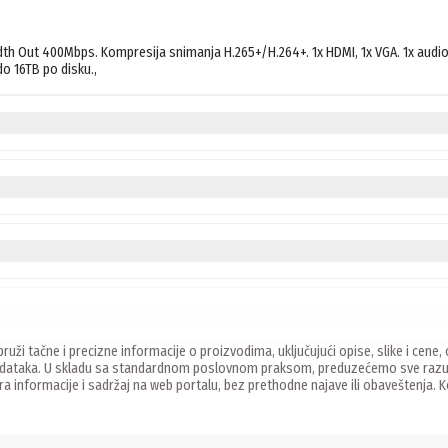
 Out 400Mbps. Kompresija snimanja H.265+/H.264+. 1x HDMI, 1x VGA. 1x audio in
o 16TB po disku., 
ruži tačne i precizne informacije o proizvodima, uključujući opise, slike i ce
 podataka. U skladu sa standardnom poslovnom praksom, preduzećemo sve razu
ira informacije i sadržaj na web portalu, bez prethodne najave ili obaveštenja.