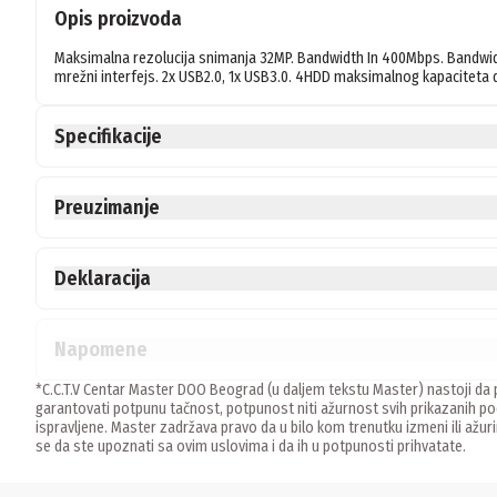
Opis proizvoda
Maksimalna rezolucija snimanja 32MP. Bandwidth In 400Mbps. Bandwidth
mrežni interfejs. 2x USB2.0, 1x USB3.0. 4HDD maksimalnog kapaciteta d
Specifikacije
Preuzimanje
Deklaracija
Napomene
*C.C.T.V Centar Master DOO Beograd (u daljem tekstu Master) nastoji da p
garantovati potpunu tačnost, potpunost niti ažurnost svih prikazanih
ispravljene. Master zadržava pravo da u bilo kom trenutku izmeni ili ažur
se da ste upoznati sa ovim uslovima i da ih u potpunosti prihvatate.