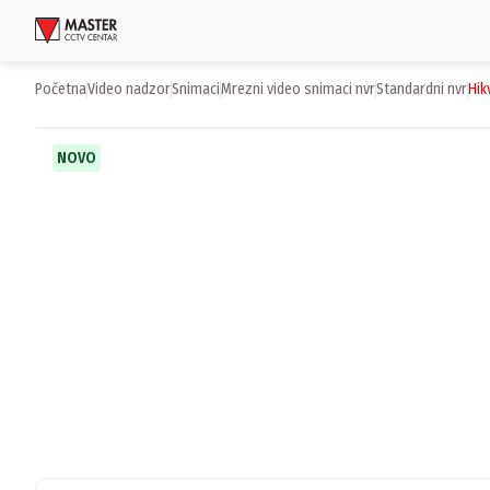
Uloguj se
Početna
video nadzor
snimaci
mrezni video snimaci nvr
standardni nvr
hi
Proizvodi
NOVO
Brendovi
Aktuelnosti
Usluge i rešenja
O nama
Zaposlenje
Lokacije
Kontakti
Newsletter