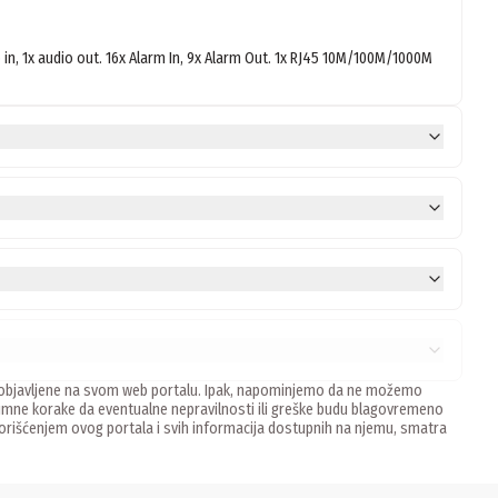
, 1x audio out. 16x Alarm In, 9x Alarm Out. 1x RJ45 10M/100M/1000M 
ne, objavljene na svom web portalu. Ipak, napominjemo da ne možemo
mne korake da eventualne nepravilnosti ili greške budu blagovremeno
 Korišćenjem ovog portala i svih informacija dostupnih na njemu, smatra