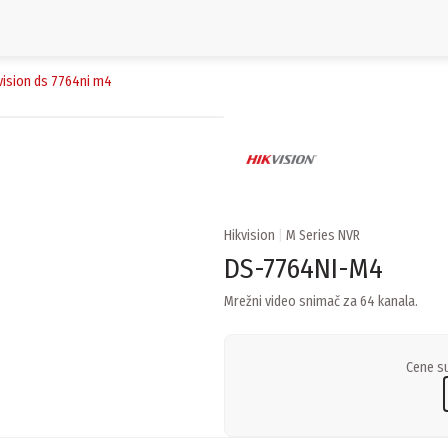
kvision ds 7764ni m4
Hikvision
|
M Series NVR
DS-7764NI-M4
Mrežni video snimač za 64 kanala.
Cene su