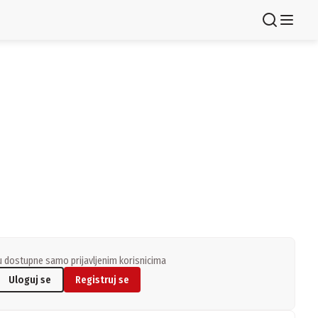
Registruj se
 dostupne samo prijavljenim korisnicima
Uloguj se
Registruj se