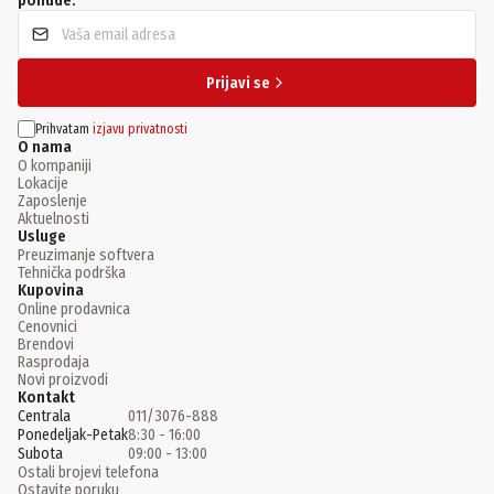
ponude.
Prijavi se
Prihvatam
izjavu privatnosti
O nama
O kompaniji
Lokacije
Zaposlenje
Aktuelnosti
Usluge
Preuzimanje softvera
Tehnička podrška
Kupovina
Online prodavnica
Cenovnici
Brendovi
Rasprodaja
Novi proizvodi
Kontakt
Centrala
011/3076-888
Ponedeljak-Petak
8:30 - 16:00
Subota
09:00 - 13:00
Ostali brojevi telefona
Ostavite poruku