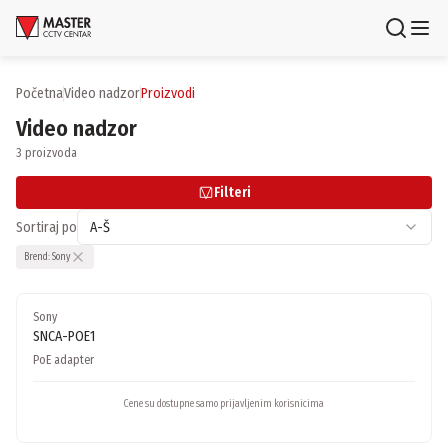
Uloguj se
Registruj se
Početna
video nadzor
proizvodi
Video nadzor
Proizvodi
3 proizvoda
Brendovi
Filteri
Aktuelnosti
Sortiraj po
A-Š
Brend:
Sony
Usluge i rešenja
Sony
O nama
SNCA-POE1
Zaposlenje
Lokacije
PoE adapter
Kontakti
Newsletter
Cene su dostupne samo prijavljenim korisnicima