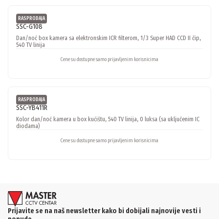
Sony
RASPRODAJA
SSC-G108
Dan/noć box kamera sa elektronskim ICR filterom, 1/3 Super HAD CCD II čip,
540 TV linija
Cene su dostupne samo prijavljenim korisnicima
Sony
RASPRODAJA
SSC-YB411R
Kolor dan/noć kamera u box kućištu, 540 TV linija, 0 luksa (sa uključenim IC
diodama)
Cene su dostupne samo prijavljenim korisnicima
Prijavite se na naš newsletter kako bi dobijali najnovije vesti i