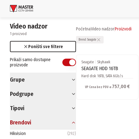
Uloguj se
Video nadzor
Početna
video nadzor
proizvodi
1 proizvod
Proizvodi
Brend:
Seagate
Poništi sve filtere
Brendovi
Prikaži samo dostupne
Seagate
|
Skyhawk
proizvode
Aktuelnosti
SEAGATE HDD 16TB
Hard disk 16TB, SATA 6Gb/s
Grupe
Usluge i rešenja
757,00 €
VP Cena bez PDV-a
Podgrupe
O nama
Zaposlenje
Tipovi
Lokacije
Kontakti
Brendovi
Newsletter
Hikvision
(
292
)