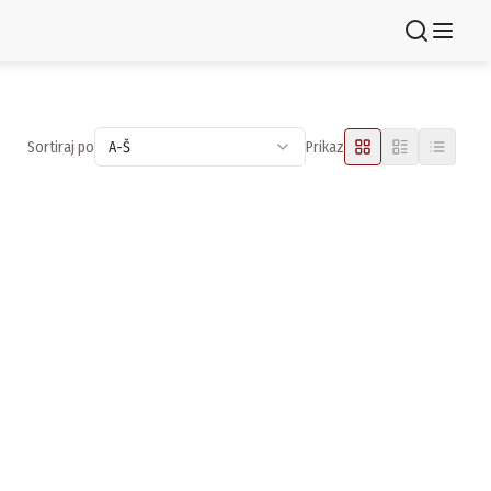
Registruj se
Sortiraj po
A-Š
Prikaz