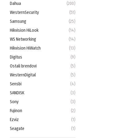
Dahua
(
200
)
WesternSecurity
(
51
)
Samsung
(
25
)
Hikvision HiLook
(
14
)
WS Networking
(
14
)
Hikvision HiWatch
(
13
)
Digitus
(
9
)
Ostali brendovi
(
5
)
WesternDigital
(
5
)
Sensbi
(
4
)
SANDISK
(
3
)
Sony
(
3
)
Fujinon
(
2
)
Ezviz
(
1
)
Seagate
(
1
)