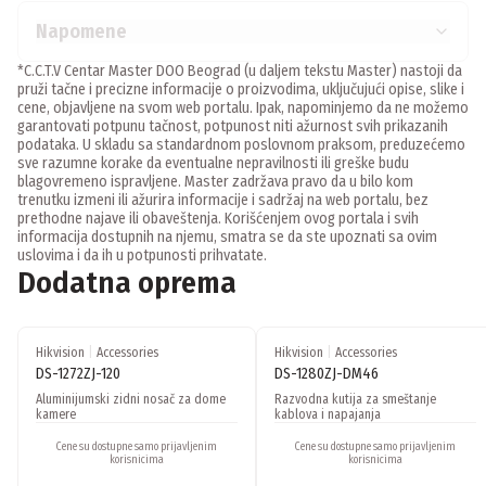
Napomene
*C.C.T.V Centar Master DOO Beograd (u daljem tekstu Master) nastoji da
pruži tačne i precizne informacije o proizvodima, uključujući opise, slike i
cene, objavljene na svom web portalu. Ipak, napominjemo da ne možemo
garantovati potpunu tačnost, potpunost niti ažurnost svih prikazanih
podataka. U skladu sa standardnom poslovnom praksom, preduzećemo
sve razumne korake da eventualne nepravilnosti ili greške budu
blagovremeno ispravljene. Master zadržava pravo da u bilo kom
trenutku izmeni ili ažurira informacije i sadržaj na web portalu, bez
prethodne najave ili obaveštenja. Korišćenjem ovog portala i svih
informacija dostupnih na njemu, smatra se da ste upoznati sa ovim
uslovima i da ih u potpunosti prihvatate.
Dodatna oprema
Hikvision
|
Accessories
Hikvision
|
Accessories
DS-1272ZJ-120
DS-1280ZJ-DM46
Aluminijumski zidni nosač za dome
Razvodna kutija za smeštanje
kamere
kablova i napajanja
Cene su dostupne samo prijavljenim
Cene su dostupne samo prijavljenim
korisnicima
korisnicima