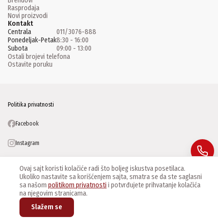
Brendovi
Rasprodaja
Novi proizvodi
Kontakt
Centrala
011/3076-888
Ponedeljak-Petak
8:30 - 16:00
Subota
09:00 - 13:00
Ostali brojevi telefona
Ostavite poruku
Politika privatnosti
Facebook
Instagram
Linkedin
Ovaj sajt koristi kolačiće radi što boljeg iskustva posetilaca.
©
2026
CCTV Centar Master d.o.o. Sva prava zadržana
Ukoliko nastavite sa korišćenjem sajta, smatra se da ste saglasni
sa našom
politikom privatnosti
i potvrđujete prihvatanje kolačića
na njegovim stranicama.
Slažem se