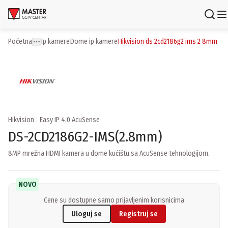
Uloguj se
Registruj se
Početna
ip kamere
dome ip kamere
hikvision ds 2cd2186g2 ims 2 8mm
Toggle menu
More
Proizvodi
Brendovi
Aktuelnosti
Hikvision
|
Easy IP 4.0 AcuSense
DS-2CD2186G2-IMS(2.8mm)
Usluge i rešenja
8MP mrežna HDMI kamera u dome kućištu sa AcuSense tehnologijom.
O nama
Zaposlenje
Lokacije
NOVO
Kontakti
Cene su dostupne samo prijavljenim korisnicima
Newsletter
Uloguj se
Registruj se