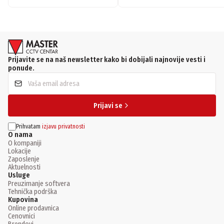
Prijavite se na naš newsletter kako bi dobijali najnovije vesti i
ponude.
Prijavi se
Prihvatam
izjavu privatnosti
O nama
O kompaniji
Lokacije
Zaposlenje
Aktuelnosti
Usluge
Preuzimanje softvera
Tehnička podrška
Kupovina
Online prodavnica
Cenovnici