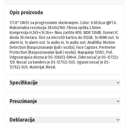
Opis proizvoda
1/1.8" CMOS sa progresivnim skeniranjem. Color: 0.003Lux @F1.6. 
Maksimalna rezolucija 3840x2160. Fiksna optika 2.8mm. 
Kompresija H.265+/H.264+. Nivo zaštite IK10. WDR 130dB. Domet IC 
dioda 30 metara. Slot za microSD karticu do 512GB. 1x HDMI out. 1x 
alarm in, 1x alarm out. 1x audio in, 1x audio out. Analitika: Motion 
Detection (Raspoznavanje ljudi i vozila), Face Capture, Perimeter 
Protection (Raspoznavanje ljudi i vozila). Napajanje 12VDC, PoE. 
Odgovarajuća dozna je DS-1280ZJ-DM46. Zidni nosač je DS-1272ZJ-
120. Nosač za banderu je DS-1275ZJ-SUS. Ugaoni nosač je DS-
1276ZJ-SUS. Materijal: Metal.
Specifikacije
Preuzimanje
Deklaracija