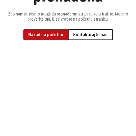
Žao nam je, nismo mogli da pronađemo stranicu koju tražite. Molimo
proverite URL ili se vratite na početnu stranicu.
Nazad na početnu
Kontaktirajte nas