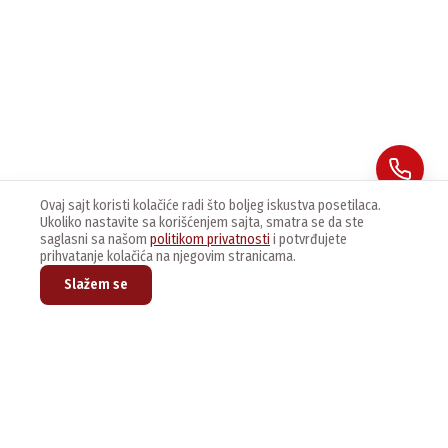
Ovaj sajt koristi kolačiće radi što boljeg iskustva posetilaca.
Ukoliko nastavite sa korišćenjem sajta, smatra se da ste
saglasni sa našom
politikom privatnosti
i potvrđujete
prihvatanje kolačića na njegovim stranicama.
Slažem se
Prijavite se na naš newsletter kako bi dobijali najnovije vesti i
ponude.