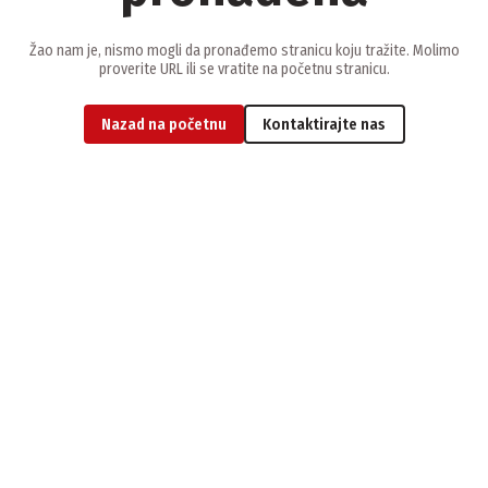
Žao nam je, nismo mogli da pronađemo stranicu koju tražite. Molimo
proverite URL ili se vratite na početnu stranicu.
Nazad na početnu
Kontaktirajte nas