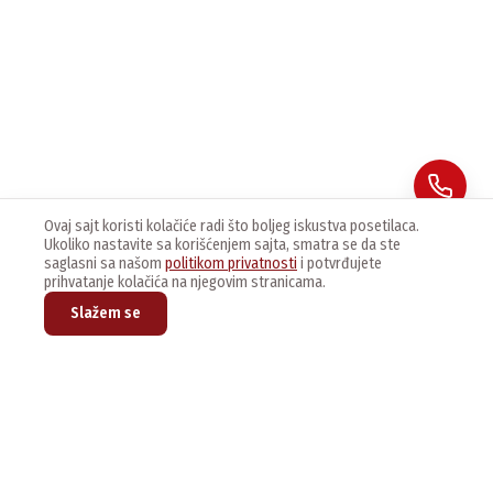
Ovaj sajt koristi kolačiće radi što boljeg iskustva posetilaca.
Ukoliko nastavite sa korišćenjem sajta, smatra se da ste
saglasni sa našom
politikom privatnosti
i potvrđujete
prihvatanje kolačića na njegovim stranicama.
Slažem se
Prijavite se na naš newsletter kako bi dobijali najnovije vesti i
ponude.