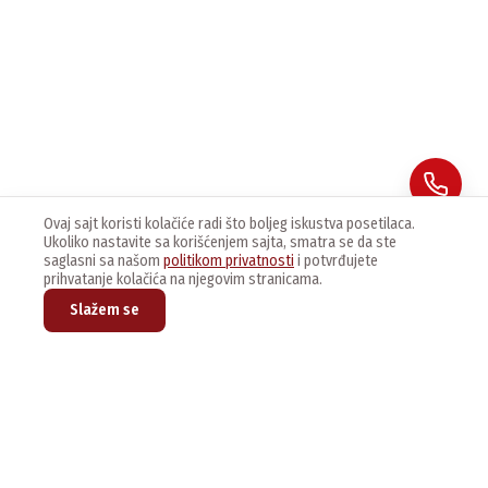
Ovaj sajt koristi kolačiće radi što boljeg iskustva posetilaca.
Ukoliko nastavite sa korišćenjem sajta, smatra se da ste
saglasni sa našom
politikom privatnosti
i potvrđujete
prihvatanje kolačića na njegovim stranicama.
Slažem se
Prijavite se na naš newsletter kako bi dobijali najnovije vesti i
ponude.