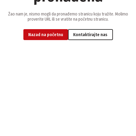
Žao nam je, nismo mogli da pronađemo stranicu koju tražite. Molimo
proverite URL ili se vratite na početnu stranicu.
Nazad na početnu
Kontaktirajte nas