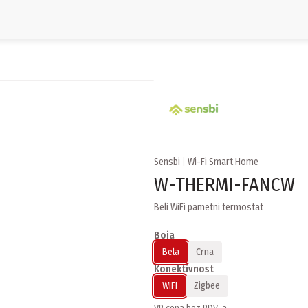
Sensbi
|
Wi-Fi Smart Home
W-THERMI-FANCW
Beli WiFi pametni termostat
Boja
Bela
Crna
Konektivnost
WIFI
Zigbee