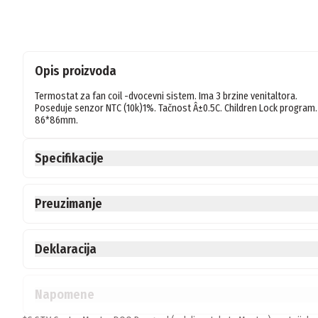
Opis proizvoda
Termostat za fan coil -dvocevni sistem. Ima 3 brzine venitaltora.

Poseduje senzor NTC (10k)1%. Tačnost Â±0.5C. Children Lock program.
Specifikacije
Preuzimanje
Deklaracija
Napomene