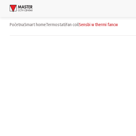
Uloguj se
Početna
smart home
termostati
fan coil
sensbi w thermi fancw
Proizvodi
Brendovi
Aktuelnosti
Usluge i rešenja
O nama
Zaposlenje
Lokacije
Kontakti
Newsletter