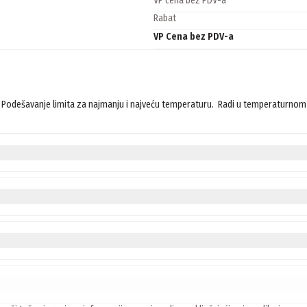
VP cena bez PDV-a
Rabat
VP Cena bez PDV-a
 Podešavanje limita za najmanju i najveću temperaturu.  Radi u temperaturnom