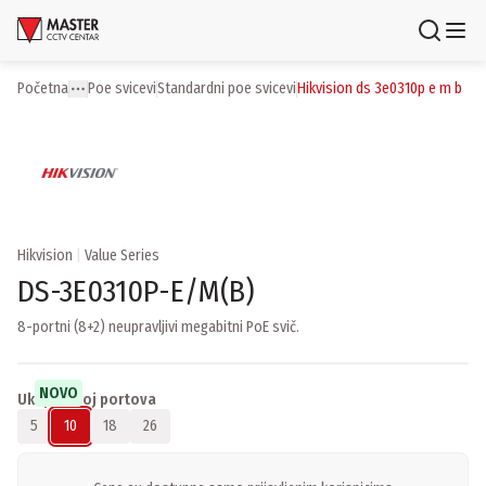
Uloguj se
Registruj se
Početna
poe svicevi
standardni poe svicevi
hikvision ds 3e0310p e m b
Toggle menu
More
Proizvodi
Brendovi
Aktuelnosti
Hikvision
|
Value Series
DS-3E0310P-E/M(B)
Usluge i rešenja
8-portni (8+2) neupravljivi megabitni PoE svič.
O nama
Zaposlenje
Lokacije
NOVO
Ukupni broj portova
Kontakti
5
10
18
26
Newsletter