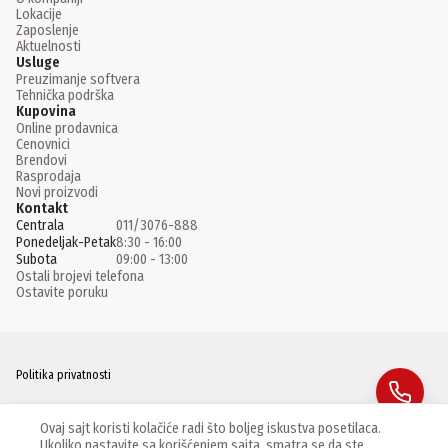
Lokacije
Zaposlenje
Aktuelnosti
Usluge
Preuzimanje softvera
Tehnička podrška
Kupovina
Online prodavnica
Cenovnici
Brendovi
Rasprodaja
Novi proizvodi
Kontakt
Centrala
011/3076-888
Ponedeljak-Petak
8:30 - 16:00
Subota
09:00 - 13:00
Ostali brojevi telefona
Ostavite poruku
Politika privatnosti
Facebook
Ovaj sajt koristi kolačiće radi što boljeg iskustva posetilaca.
Ukoliko nastavite sa korišćenjem sajta, smatra se da ste