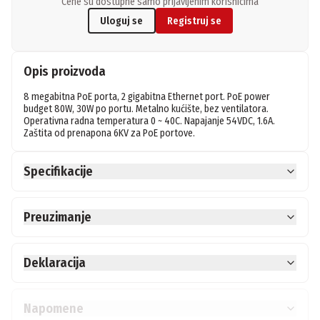
Cene su dostupne samo prijavljenim korisnicima
Uloguj se
Registruj se
Opis proizvoda
8 megabitna PoE porta, 2 gigabitna Ethernet port. PoE power 
budget 80W, 30W po portu. Metalno kućište, bez ventilatora. 
Operativna radna temperatura 0 ~ 40C. Napajanje 54VDC, 1.6A. 
Zaštita od prenapona 6KV za PoE portove.
Specifikacije
Preuzimanje
Deklaracija
Napomene