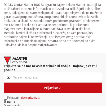
*C.C.T.V Centar Master DOO Beograd (u daljem tekstu Master) nastoji da
pruži tačne i precizne informacije o proizvodima, uključujući opise, slike i
cene, objavljene na svom web portalu. Ipak, napominjemo da ne možemo
garantovati potpunu tačnost, potpunost niti ažurnost svih prikazanih
podataka. U skladu sa standardnom poslovnom praksom, preduzećemo
sve razumne korake da eventualne nepravilnosti ili greške budu
blagovremeno ispravljene. Master zadržava pravo da u bilo kom
trenutku izmeni ili ažurira informacije i sadržaj na web portalu, bez
prethodne najave ili obaveštenja. Korišćenjem ovog portala i svih
informacija dostupnih na njemu, smatra se da ste upoznati sa ovim
uslovima i da ih u potpunosti prihvatate.
Prijavite se na naš newsletter kako bi dobijali najnovije vesti i
ponude.
Prijavi se
Prihvatam
izjavu privatnosti
O nama
O kompaniji