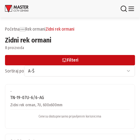
Uloguj se
Registruj se
Početna
rek ormani
zidni rek ormani
Toggle menu
More
Zidni rek ormani
Proizvodi
8 proizvoda
Brendovi
Filteri
Aktuelnosti
Sortiraj po
A-Š
Usluge i rešenja
-
TN-19-07U-6/6-AG
O nama
Zidni rek orman, 7U, 600x600mm
Zaposlenje
Lokacije
Cene su dostupne samo prijavljenim korisnicima
Kontakti
Newsletter