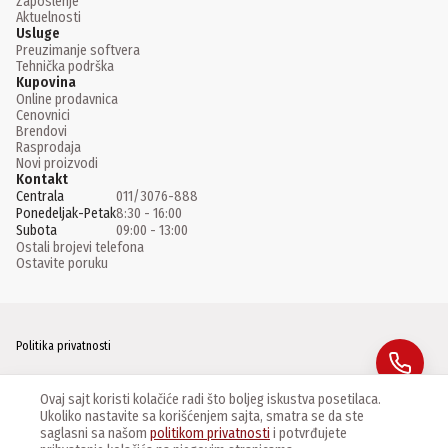
Zaposlenje
Aktuelnosti
Usluge
Preuzimanje softvera
Tehnička podrška
Kupovina
Online prodavnica
Cenovnici
Brendovi
Rasprodaja
Novi proizvodi
Kontakt
Centrala
011/3076-888
Ponedeljak-Petak
8:30 - 16:00
Subota
09:00 - 13:00
Ostali brojevi telefona
Ostavite poruku
Politika privatnosti
Facebook
Ovaj sajt koristi kolačiće radi što boljeg iskustva posetilaca.
Ukoliko nastavite sa korišćenjem sajta, smatra se da ste
Instagram
saglasni sa našom
politikom privatnosti
i potvrđujete