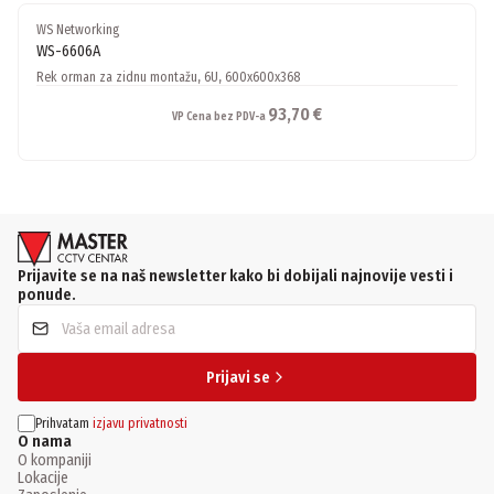
WS Networking
WS-6606A
Rek orman za zidnu montažu, 6U, 600x600x368
93,70 €
VP Cena bez PDV-a
Prijavite se na naš newsletter kako bi dobijali najnovije vesti i
ponude.
Prijavi se
Prihvatam
izjavu privatnosti
O nama
O kompaniji
Lokacije