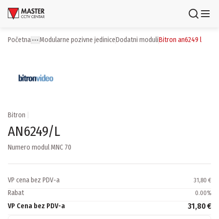
Uloguj se
Registruj se
Početna
modularne pozivne jedinice
dodatni moduli
bitron an6249 l
Toggle menu
More
Proizvodi
Brendovi
Aktuelnosti
Bitron
|
AN6249/L
Usluge i rešenja
Numero modul MNC 70
O nama
Zaposlenje
Lokacije
VP cena bez PDV-a
31,80 €
Kontakti
Rabat
0.00
%
Newsletter
31,80 €
VP Cena bez PDV-a