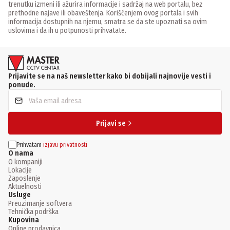
trenutku izmeni ili ažurira informacije i sadržaj na web portalu, bez
prethodne najave ili obaveštenja. Korišćenjem ovog portala i svih
informacija dostupnih na njemu, smatra se da ste upoznati sa ovim
uslovima i da ih u potpunosti prihvatate.
Prijavite se na naš newsletter kako bi dobijali najnovije vesti i
ponude.
Prijavi se
Prihvatam
izjavu privatnosti
O nama
O kompaniji
Lokacije
Zaposlenje
Aktuelnosti
Usluge
Preuzimanje softvera
Tehnička podrška
Kupovina
Online prodavnica