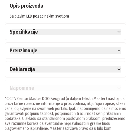
Opis proizvoda
Sa plavim LED pozadinskim svetlom
Specifikacije
Preuzimanje
Deklaracija
Napomene
*C.C.T.V Centar Master DOO Beograd (u daljem tekstu Master) nastoji da
pruži tačne i precizne informacije o proizvodima, uključujući opise, slike i
cene, objavljene na svom web portalu. Ipak, napominjemo da ne možemo
garantovati potpunu tačnost, potpunost niti ažurnost svih prikazanih
podataka. U skladu sa standardnom poslovnom praksom, preduzećemo
sve razumne korake da eventualne nepravilnosti ili greške budu
blagovremeno ispravljene. Master zadržava pravo da u bilo kom