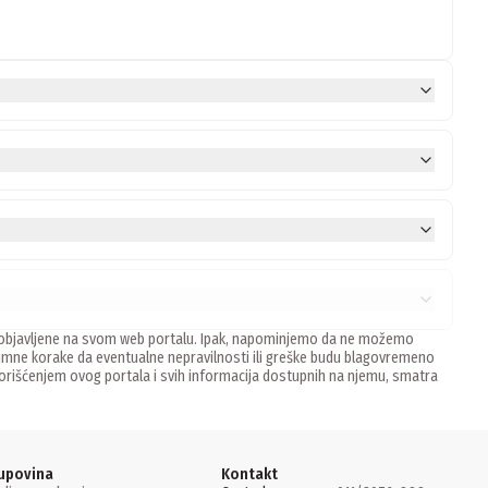
ne, objavljene na svom web portalu. Ipak, napominjemo da ne možemo
mne korake da eventualne nepravilnosti ili greške budu blagovremeno
 Korišćenjem ovog portala i svih informacija dostupnih na njemu, smatra
upovina
Kontakt