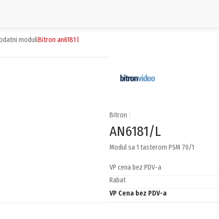
dodatni moduli
bitron an6181 l
Bitron
|
AN6181/L
Modul sa 1 tasterom PSM 70/1
VP cena bez PDV-a
Rabat
VP Cena bez PDV-a