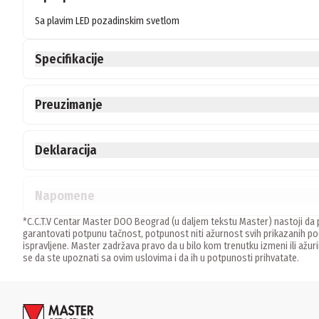
Sa plavim LED pozadinskim svetlom
Specifikacije
Preuzimanje
Deklaracija
Napomene
*C.C.T.V Centar Master DOO Beograd (u daljem tekstu Master) nastoji da p
garantovati potpunu tačnost, potpunost niti ažurnost svih prikazanih
ispravljene. Master zadržava pravo da u bilo kom trenutku izmeni ili ažur
se da ste upoznati sa ovim uslovima i da ih u potpunosti prihvatate.