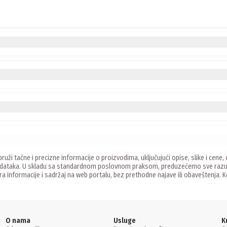
ruži tačne i precizne informacije o proizvodima, uključujući opise, slike i ce
 podataka. U skladu sa standardnom poslovnom praksom, preduzećemo sve razu
ira informacije i sadržaj na web portalu, bez prethodne najave ili obaveštenja.
O nama
Usluge
K