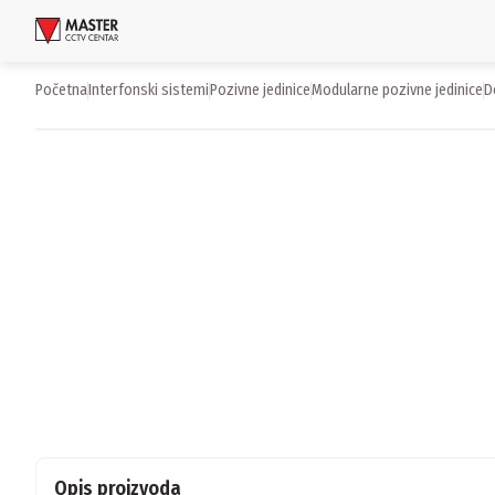
Uloguj se
Početna
interfonski sistemi
pozivne jedinice
modularne pozivne jedinice
Proizvodi
Brendovi
Aktuelnosti
Usluge i rešenja
O nama
Zaposlenje
Lokacije
Kontakti
Newsletter
Opis proizvoda