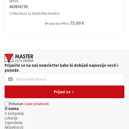
Bitron
AV2850/50
5-žilna baza za hands-free monitor
75,00 €
VP Cena bez PDV-a
Prijavite se na naš newsletter kako bi dobijali najnovije vesti i
ponude.
Prijavi se
Prihvatam
izjavu privatnosti
O nama
O kompaniji
Lokacije
Zaposlenje
Aktuelnosti