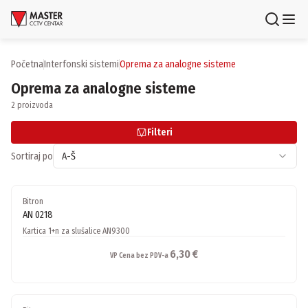
Uloguj se
Registruj se
Početna
interfonski sistemi
oprema za analogne sisteme
Oprema za analogne sisteme
Proizvodi
2 proizvoda
Brendovi
Filteri
Aktuelnosti
Sortiraj po
A-Š
Usluge i rešenja
Bitron
AN 0218
O nama
Kartica 1+n za slušalice AN9300
Zaposlenje
Lokacije
6,30 €
VP Cena bez PDV-a
Kontakti
Newsletter