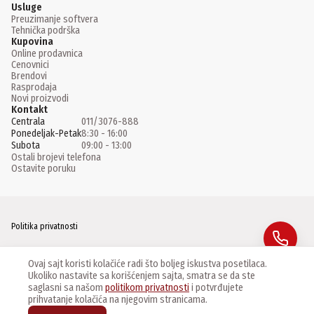
Usluge
Preuzimanje softvera
Tehnička podrška
Kupovina
Online prodavnica
Cenovnici
Brendovi
Rasprodaja
Novi proizvodi
Kontakt
Centrala
011/3076-888
Ponedeljak-Petak
8:30 - 16:00
Subota
09:00 - 13:00
Ostali brojevi telefona
Ostavite poruku
Politika privatnosti
Facebook
Ovaj sajt koristi kolačiće radi što boljeg iskustva posetilaca.
Ukoliko nastavite sa korišćenjem sajta, smatra se da ste
Instagram
saglasni sa našom
politikom privatnosti
i potvrđujete
prihvatanje kolačića na njegovim stranicama.
Linkedin