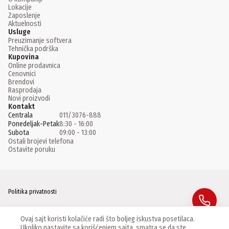
Lokacije
Zaposlenje
Aktuelnosti
Usluge
Preuzimanje softvera
Tehnička podrška
Kupovina
Online prodavnica
Cenovnici
Brendovi
Rasprodaja
Novi proizvodi
Kontakt
Centrala
011/3076-888
Ponedeljak-Petak
8:30 - 16:00
Subota
09:00 - 13:00
Ostali brojevi telefona
Ostavite poruku
Politika privatnosti
Facebook
Ovaj sajt koristi kolačiće radi što boljeg iskustva posetilaca.
Ukoliko nastavite sa korišćenjem sajta, smatra se da ste