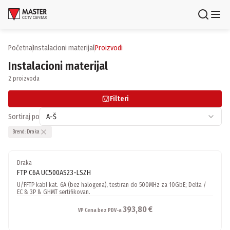
Uloguj se
Registruj se
Početna
instalacioni materijal
proizvodi
Instalacioni materijal
Proizvodi
2 proizvoda
Brendovi
Filteri
Aktuelnosti
Sortiraj po
A-Š
Brend:
Draka
Usluge i rešenja
Draka
O nama
FTP C6A UC500AS23-LSZH
Zaposlenje
Lokacije
U/FFTP kabl kat. 6A (bez halogena), testiran do 500MHz za 10GbE; Delta /
EC & 3P & GHMT sertifikovan.
Kontakti
Newsletter
393,80 €
VP Cena bez PDV-a