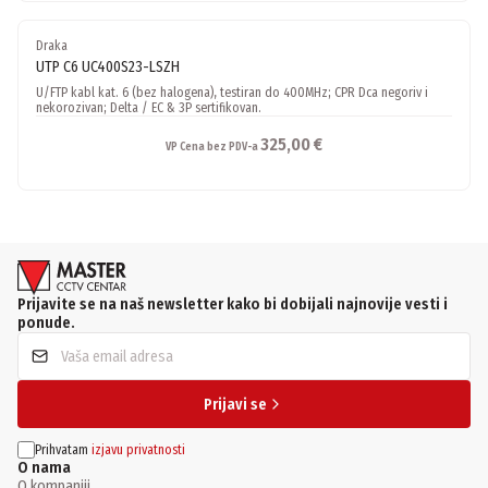
Draka
UTP C6 UC400S23-LSZH
U/FTP kabl kat. 6 (bez halogena), testiran do 400MHz; CPR Dca negoriv i
nekorozivan; Delta / EC & 3P sertifikovan.
325,00 €
VP Cena bez PDV-a
Prijavite se na naš newsletter kako bi dobijali najnovije vesti i
ponude.
Prijavi se
Prihvatam
izjavu privatnosti
O nama
O kompaniji