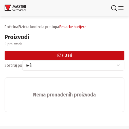
Uloguj se
Registruj se
Početna
fizicka kontrola pristupa
pesacke barijere
Proizvodi
Proizvodi
0 proizvoda
Brendovi
Filteri
Aktuelnosti
Sortiraj po
A-Š
Usluge i rešenja
O nama
Nema pronađenih proizvoda
Zaposlenje
Lokacije
Kontakti
Newsletter