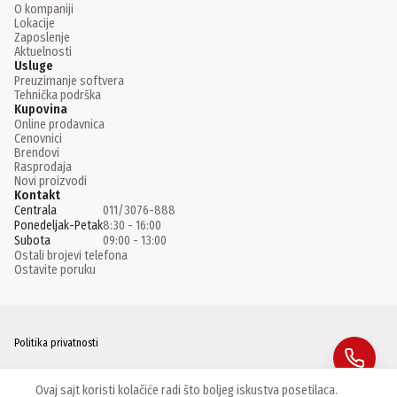
O kompaniji
Lokacije
Zaposlenje
Aktuelnosti
Usluge
Preuzimanje softvera
Tehnička podrška
Kupovina
Online prodavnica
Cenovnici
Brendovi
Rasprodaja
Novi proizvodi
Kontakt
Centrala
011/3076-888
Ponedeljak-Petak
8:30 - 16:00
Subota
09:00 - 13:00
Ostali brojevi telefona
Ostavite poruku
Politika privatnosti
Facebook
Ovaj sajt koristi kolačiće radi što boljeg iskustva posetilaca.