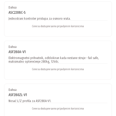
Dahua
ASC2208C-S
Jednostrani kontroler pristupa za osmoro vrata.
Cene su dostupne samo prijavljenim korisnicima
Dahua
ASF280A-V1
Elektromagnetni prihvatnik, odblokiran kada nestane struje - fail safe,
maksimalno opterećenje 280kg, 12Vdc.
Cene su dostupne samo prijavljenim korisnicima
Dahua
ASF280ZL-V1
Nosač L/Z profila za ASF280A-V1.
Cene su dostupne samo prijavljenim korisnicima