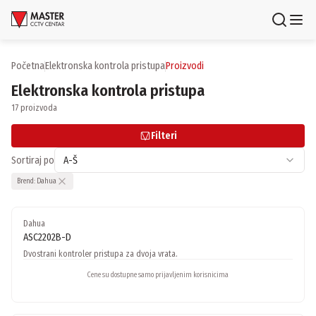
Uloguj se
Registruj se
Početna
elektronska kontrola pristupa
proizvodi
Elektronska kontrola pristupa
Proizvodi
17 proizvoda
Brendovi
Filteri
Aktuelnosti
Sortiraj po
A-Š
Brend:
Dahua
Usluge i rešenja
Dahua
O nama
ASC2202B-D
Zaposlenje
Lokacije
Dvostrani kontroler pristupa za dvoja vrata.
Kontakti
Cene su dostupne samo prijavljenim korisnicima
Newsletter