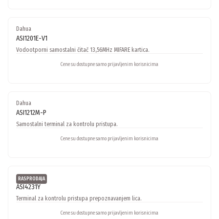
Dahua
ASI1201E-V1
Vodootporni samostalni čitač 13,56MHz MIFARE kartica.
Cene su dostupne samo prijavljenim korisnicima
Dahua
ASI1212M-P
Samostalni terminal za kontrolu pristupa.
Cene su dostupne samo prijavljenim korisnicima
Dahua
RASPRODAJA
ASI4231Y
Terminal za kontrolu pristupa prepoznavanjem lica.
Cene su dostupne samo prijavljenim korisnicima