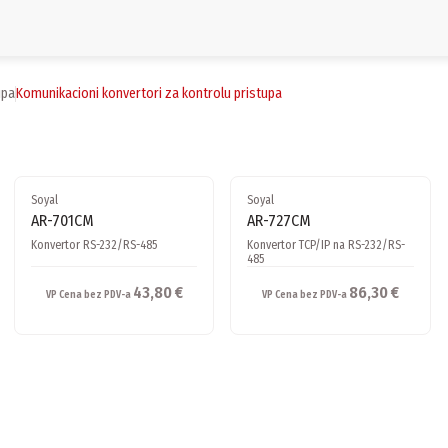
upa
komunikacioni konvertori za kontrolu pristupa
Soyal
Soyal
AR-701CM
AR-727CM
Konvertor RS-232/RS-485
Konvertor TCP/IP na RS-232/RS-
485
43,80 €
86,30 €
VP Cena bez PDV-a
VP Cena bez PDV-a