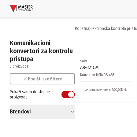
Uloguj se
Početna
elektronska kontrola prist
Proizvodi
Komunikacioni
konvertori za kontrolu
Brendovi
pristupa
Soyal
Aktuelnosti
3 proizvoda
AR-321CM
Konvertor USB/RS-485
Poništi sve filtere
Usluge i rešenja
48,80 €
VP Cena bez PDV-a
Prikaži samo dostupne
proizvode
O nama
Zaposlenje
Lokacije
Brendovi
Kontakti
Newsletter