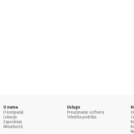
O nama
Usluge
K
O kompaniji
Preuzimanje softvera
O
Lokacije
Tehnička podrška
C
Zaposlenje
B
Aktuelnosti
R
N