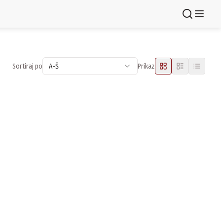
Registruj se
Sortiraj po
A-Š
Prikaz