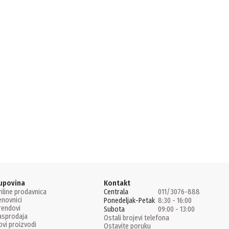
upovina
Kontakt
nline prodavnica
Centrala
011/3076-888
enovnici
Ponedeljak-Petak
8:30 - 16:00
rendovi
Subota
09:00 - 13:00
asprodaja
Ostali brojevi telefona
ovi proizvodi
Ostavite poruku