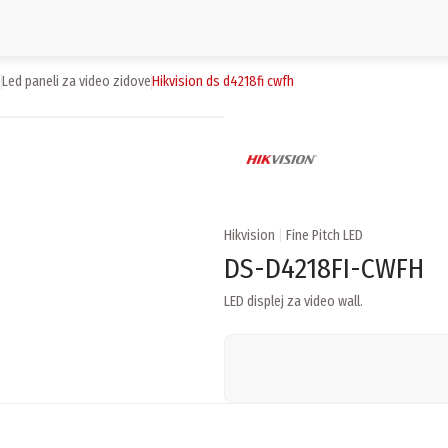
e
led paneli za video zidove
hikvision ds d4218fi cwfh
Hikvision
|
Fine Pitch LED
DS-D4218FI-CWFH
LED displej za video wall.