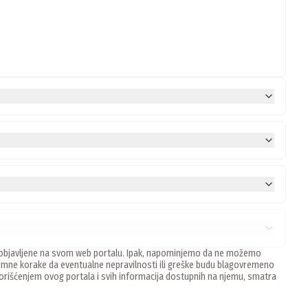
ne, objavljene na svom web portalu. Ipak, napominjemo da ne možemo
mne korake da eventualne nepravilnosti ili greške budu blagovremeno
 Korišćenjem ovog portala i svih informacija dostupnih na njemu, smatra