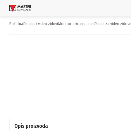
Uloguj se
Početna
displeji i video zidovi
monitori ekrani paneli
paneli za video zidov
Proizvodi
Brendovi
Aktuelnosti
Usluge i rešenja
O nama
Zaposlenje
Lokacije
Kontakti
Newsletter
Opis proizvoda