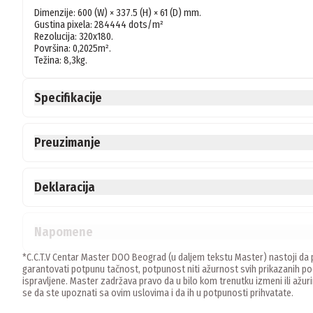
Dimenzije: 600 (W) × 337.5 (H) × 61 (D) mm.

Gustina pixela: 284444 dots/m²

Rezolucija: 320x180.

Površina: 0,2025m².

Specifikacije
Preuzimanje
Deklaracija
Napomene
*C.C.T.V Centar Master DOO Beograd (u daljem tekstu Master) nastoji da p
garantovati potpunu tačnost, potpunost niti ažurnost svih prikazanih
ispravljene. Master zadržava pravo da u bilo kom trenutku izmeni ili ažur
se da ste upoznati sa ovim uslovima i da ih u potpunosti prihvatate.