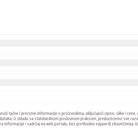
ruži tačne i precizne informacije o proizvodima, uključujući opise, slike i ce
 podataka. U skladu sa standardnom poslovnom praksom, preduzećemo sve razu
ira informacije i sadržaj na web portalu, bez prethodne najave ili obaveštenja.