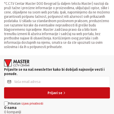
*C.C.T.V Centar Master DOO Beograd (u daljem tekstu Master) nastoji da
pruži tačne i precizne informacije o proizvodima, uključujući opise, slike i
cene, objavljene na svom web portalu. Ipak, napominjemo da ne možemo
garantovati potpunu tačnost, potpunost niti ažurnost svih prikazanih
podataka. U skladu sa standardnom poslovnom praksom, preduzećemo
sve razumne korake da eventualne nepravilnosti ili greške budu
blagovremeno ispravljene. Master zadržava pravo da u bilo kom
trenutku izmeni ili ažurira informacije i sadržaj na web portalu, bez
prethodne najave ili obaveštenja. Korišćenjem ovog portala i svih
informacija dostupnih na njemu, smatra se da ste upoznati sa ovim
uslovima i da ih u potpunosti prihvatate.
Prijavite se na naš newsletter kako bi dobijali najnovije vesti i
ponude.
Prijavi se
Prihvatam
izjavu privatnosti
O nama
O kompaniji