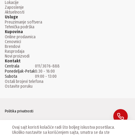
Lokacije
Zaposlenje
Aktuelnosti
Usluge
Preuzimanje softvera
Tehnička podrška
Kupovina
Online prodavnica
Cenovnici
Brendovi
Rasprodaja
Novi proizvodi
Kontakt
Centrala
011/3076-888
Ponedeljak-Petak
8:30 - 16:00
Subota
09:00 - 13:00
Ostali brojevi telefona
Ostavite poruku
Politika privatnosti
Facebook
Ovaj sajt koristi kolačiće radi što boljeg iskustva posetilaca.
Ukoliko nastavite sa korišćenjem sajta, smatra se da ste