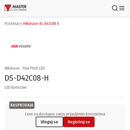
Uloguj se
Registruj se
Početna
hikvision ds d42c08 h
Toggle menu
More
Proizvodi
Brendovi
Aktuelnosti
Hikvision
|
Fine Pitch LED
DS-D42C08-H
Usluge i rešenja
LED kontroler
O nama
Zaposlenje
Lokacije
RASPRODAJA
Kontakti
Cene su dostupne samo prijavljenim korisnicima
Newsletter
Uloguj se
Registruj se