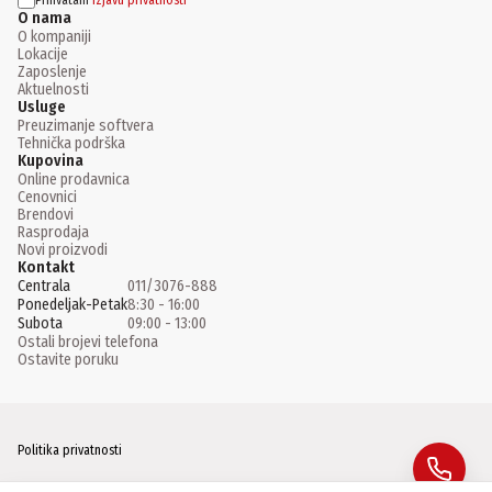
Prihvatam
izjavu privatnosti
O nama
O kompaniji
Lokacije
Zaposlenje
Aktuelnosti
Usluge
Preuzimanje softvera
Tehnička podrška
Kupovina
Online prodavnica
Cenovnici
Brendovi
Rasprodaja
Novi proizvodi
Kontakt
Centrala
011/3076-888
Ponedeljak-Petak
8:30 - 16:00
Subota
09:00 - 13:00
Ostali brojevi telefona
Ostavite poruku
Politika privatnosti