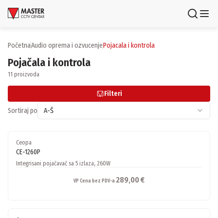
Uloguj se
Registruj se
Početna
audio oprema i ozvucenje
pojacala i kontrola
Pojačala i kontrola
Proizvodi
11 proizvoda
Brendovi
Filteri
Aktuelnosti
Sortiraj po
A-Š
Usluge i rešenja
Ceopa
CE-1260P
O nama
Integrisani pojačavač sa 5 izlaza, 260W
Zaposlenje
Lokacije
289,00 €
VP Cena bez PDV-a
Kontakti
Newsletter