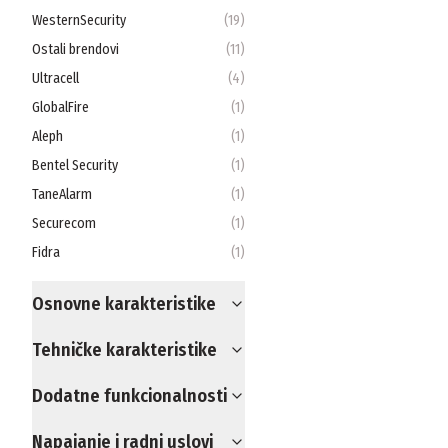
WesternSecurity
(
19
)
Ostali brendovi
(
11
)
Ultracell
(
4
)
GlobalFire
(
1
)
Aleph
(
1
)
Bentel Security
(
1
)
TaneAlarm
(
1
)
Securecom
(
1
)
Fidra
(
1
)
Osnovne karakteristike
Tehničke karakteristike
Dodatne funkcionalnosti
Napajanje i radni uslovi