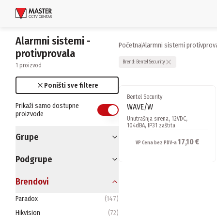
Uloguj se
Alarmni sistemi -
Početna
alarmni sistemi protivprov
protivprovala
Proizvodi
Brend:
Bentel Security
1 proizvod
Brendovi
Poništi sve filtere
Bentel Security
Aktuelnosti
Prikaži samo dostupne
WAVE/W
proizvode
Unutrašnja sirena, 12VDC,
104dBA, IP31 zaštita
Usluge i rešenja
Grupe
17,10 €
VP Cena bez PDV-a
O nama
Podgrupe
Zaposlenje
Lokacije
Brendovi
Kontakti
Newsletter
Paradox
(
147
)
Hikvision
(
72
)