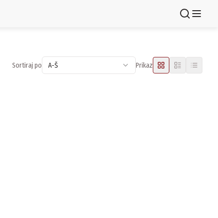
Registruj se
Sortiraj po
A-Š
Prikaz