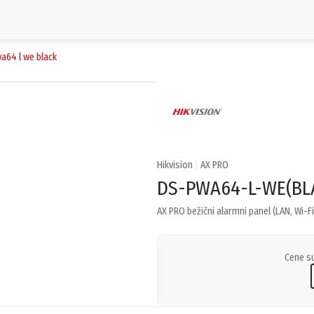
wa64 l we black
Hikvision
|
AX PRO
DS-PWA64-L-WE(BL
AX PRO bežični alarmni panel (LAN, Wi-F
Cene su