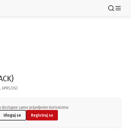
Registruj se
ACK)
i, GPRS/2G)
 dostupne samo prijavljenim korisnicima
Uloguj se
Registruj se