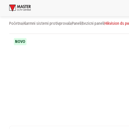
Uloguj se
Početna
alarmni sistemi protivprovala
paneli
bezicni paneli
hikvision ds p
Proizvodi
NOVO
Brendovi
Aktuelnosti
Usluge i rešenja
O nama
Zaposlenje
Lokacije
Kontakti
Newsletter