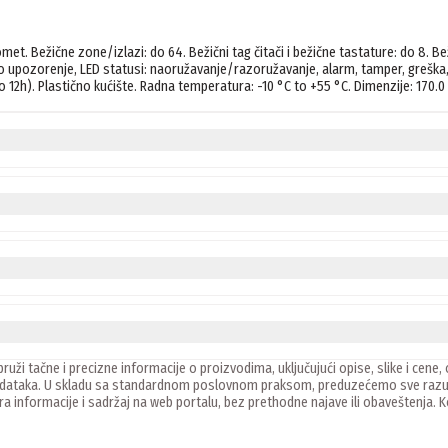
 Bežične zone/izlazi: do 64. Bežični tag čitači i bežične tastature: do 8. Bežična
čno upozorenje, LED statusi: naoružavanje/razoružavanje, alarm, tamper, greška, 
ruži tačne i precizne informacije o proizvodima, uključujući opise, slike i ce
 podataka. U skladu sa standardnom poslovnom praksom, preduzećemo sve razu
ira informacije i sadržaj na web portalu, bez prethodne najave ili obaveštenja.