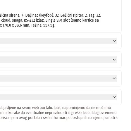
 sirena: 4, Daljinac (keyfob): 32. Bežični ripiter: 2. Tag: 32. 
cloud, snaga. RS-232 izlaz. Single SIM slot (samo kartice sa 
ne, objavljene na svom web portalu. Ipak, napominjemo da ne možemo
mne korake da eventualne nepravilnosti ili greške budu blagovremeno
 Korišćenjem ovog portala i svih informacija dostupnih na njemu, smatra