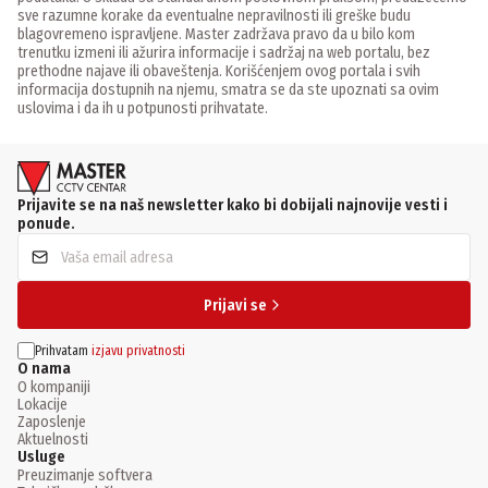
sve razumne korake da eventualne nepravilnosti ili greške budu
blagovremeno ispravljene. Master zadržava pravo da u bilo kom
trenutku izmeni ili ažurira informacije i sadržaj na web portalu, bez
prethodne najave ili obaveštenja. Korišćenjem ovog portala i svih
informacija dostupnih na njemu, smatra se da ste upoznati sa ovim
uslovima i da ih u potpunosti prihvatate.
Prijavite se na naš newsletter kako bi dobijali najnovije vesti i
ponude.
Prijavi se
Prihvatam
izjavu privatnosti
O nama
O kompaniji
Lokacije
Zaposlenje
Aktuelnosti
Usluge
Preuzimanje softvera