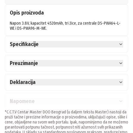
Opis proizvoda
Napon 3.8V, kapacitet 4520mAh, tri žice, za centrale DS-PWA64-L-
WE i DS-PWA96-M-WE.
Specifikacije
Preuzimanje
Deklaracija
Napomene
*C.C.T.V Centar Master DOO Beograd (u daljem tekstu Master) nastoji da
pruži tačne i precizne informacije o proizvodima, uključujući opise, slike i
cene, objavljene na svom web portalu. Ipak, napominjemo da ne možemo
garantovati potpunu tačnost, potpunost niti ažurnost svih prikazanih
podataka. U skladu sa standardnom poslovnom praksom, preduzećemo