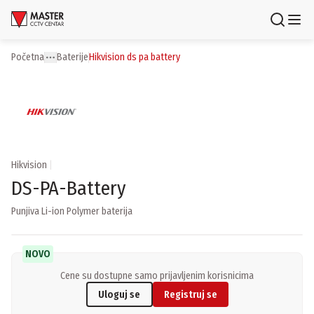
Uloguj se
Registruj se
Početna
baterije
hikvision ds pa battery
Toggle menu
More
Proizvodi
Brendovi
Aktuelnosti
Hikvision
|
DS-PA-Battery
Usluge i rešenja
Punjiva Li-ion Polymer baterija
O nama
Zaposlenje
Lokacije
NOVO
Kontakti
Cene su dostupne samo prijavljenim korisnicima
Newsletter
Uloguj se
Registruj se