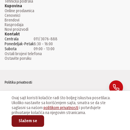
Tehnička podrška
Kupovina
Online prodavnica
Cenovnici
Brendovi
Rasprodaja
Novi proizvodi
Kontakt
Centrala
011/3076-888
Ponedeljak-Petak
8:30 - 16:00
Subota
09:00 - 13:00
Ostali brojevi telefona
Ostavite poruku
Politika privatnosti
Facebook
Ovaj sajt koristi kolačiće radi što boljeg iskustva posetilaca.
Ukoliko nastavite sa korišćenjem sajta, smatra se da ste
Instagram
saglasni sa našom
politikom privatnosti
i potvrđujete
prihvatanje kolačića na njegovim stranicama.
Linkedin
Slažem se
©
2026
CCTV Centar Master d.o.o. Sva prava zadržana