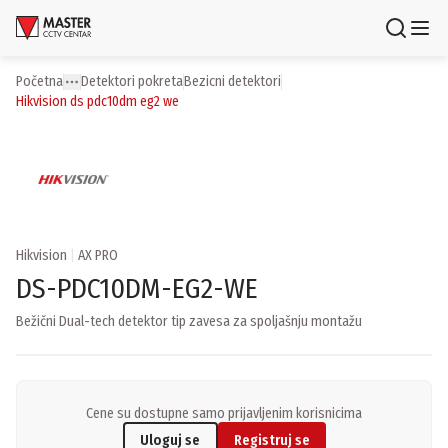
Uloguj se
Registruj se
Početna
detektori pokreta
bezicni detektori
Toggle menu
More
hikvision ds pdc10dm eg2 we
Proizvodi
Brendovi
Aktuelnosti
Hikvision
|
AX PRO
Usluge i rešenja
DS-PDC10DM-EG2-WE
Bežični Dual-tech detektor tip zavesa za spoljašnju montažu
O nama
Zaposlenje
Lokacije
Kontakti
Newsletter
Cene su dostupne samo prijavljenim korisnicima
Uloguj se
Registruj se