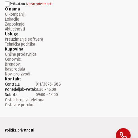
Prihvatam
izjavu privatnosti
O nama
O kompaniji
Lokacije
Zaposlenje
Aktuelnosti
Usluge
Preuzimanje softvera
Tehnička podrška
Kupovina
Online prodavnica
Cenovnici
Brendovi
Rasprodaja
Novi proizvodi
Kontakt
Centrala
011/3076-888
Ponedeljak-Petak
8:30 - 16:00
Subota
09:00 - 13:00
Ostali brojevi telefona
Ostavite poruku
Politika privatnosti