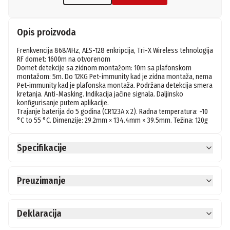
Opis proizvoda
Frenkvencija 868MHz, AES-128 enkripcija, Tri-X Wireless tehnologija 
RF domet: 1600m na otvorenom

Domet detekcije sa zidnom montažom: 10m sa plafonskom 
montažom: 5m. Do 12KG Pet-immunity kad je zidna montaža, nema 
Pet-immunity kad je plafonska montaža. Podržana detekcija smera 
kretanja. Anti-Masking. Indikacija jačine signala. Daljinsko 
konfigurisanje putem aplikacije.

Trajanje baterija do 5 godina (CR123A x 2). Radna temperatura: -10 
°C to 55 °C. Dimenzije: 29.2mm × 134.4mm × 39.5mm. Težina: 120g
Specifikacije
Preuzimanje
Deklaracija