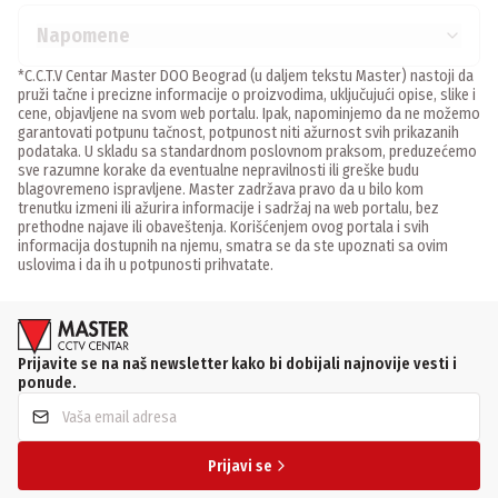
Napomene
*C.C.T.V Centar Master DOO Beograd (u daljem tekstu Master) nastoji da
pruži tačne i precizne informacije o proizvodima, uključujući opise, slike i
cene, objavljene na svom web portalu. Ipak, napominjemo da ne možemo
garantovati potpunu tačnost, potpunost niti ažurnost svih prikazanih
podataka. U skladu sa standardnom poslovnom praksom, preduzećemo
sve razumne korake da eventualne nepravilnosti ili greške budu
blagovremeno ispravljene. Master zadržava pravo da u bilo kom
trenutku izmeni ili ažurira informacije i sadržaj na web portalu, bez
prethodne najave ili obaveštenja. Korišćenjem ovog portala i svih
informacija dostupnih na njemu, smatra se da ste upoznati sa ovim
uslovima i da ih u potpunosti prihvatate.
Prijavite se na naš newsletter kako bi dobijali najnovije vesti i
ponude.
Prijavi se