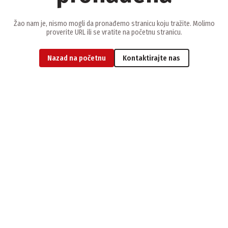
Žao nam je, nismo mogli da pronađemo stranicu koju tražite. Molimo
proverite URL ili se vratite na početnu stranicu.
Nazad na početnu
Kontaktirajte nas