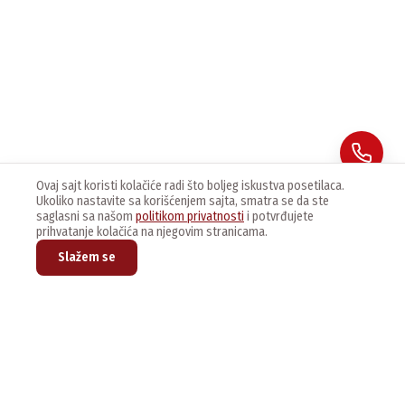
Ovaj sajt koristi kolačiće radi što boljeg iskustva posetilaca.
Ukoliko nastavite sa korišćenjem sajta, smatra se da ste
saglasni sa našom
politikom privatnosti
i potvrđujete
prihvatanje kolačića na njegovim stranicama.
Slažem se
Prijavite se na naš newsletter kako bi dobijali najnovije vesti i
ponude.