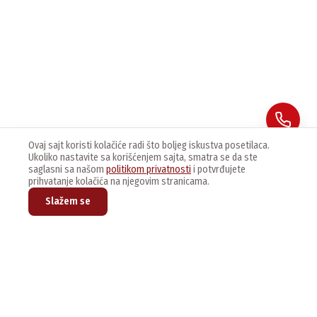
Ovaj sajt koristi kolačiće radi što boljeg iskustva posetilaca.
Ukoliko nastavite sa korišćenjem sajta, smatra se da ste
saglasni sa našom
politikom privatnosti
i potvrđujete
prihvatanje kolačića na njegovim stranicama.
Slažem se
Prijavite se na naš newsletter kako bi dobijali najnovije vesti i
ponude.