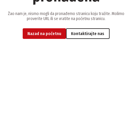
Žao nam je, nismo mogli da pronađemo stranicu koju tražite. Molimo
proverite URL ili se vratite na početnu stranicu.
Nazad na početnu
Kontaktirajte nas