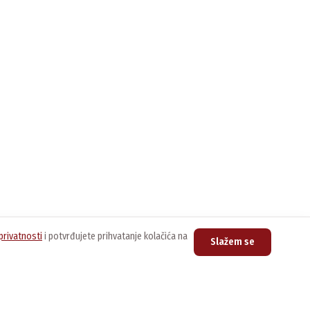
privatnosti
i potvrđujete prihvatanje kolačića na
Slažem se
upovina
Kontakt
nline prodavnica
Centrala
011/3076-888