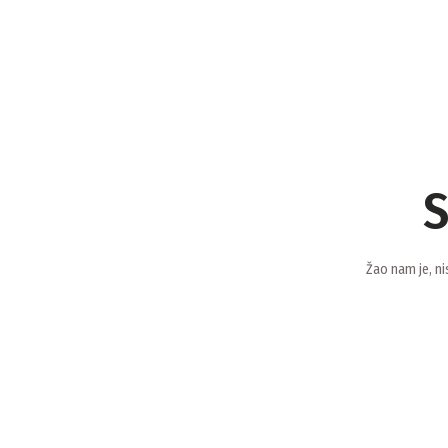
S
Žao nam je, ni