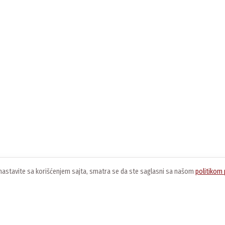
ko nastavite sa korišćenjem sajta, smatra se da ste saglasni sa našom
politikom 
O nama
Usluge
K
O kompaniji
Preuzimanje softvera
O