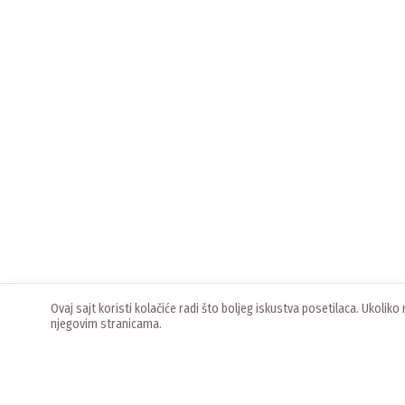
Ovaj sajt koristi kolačiće radi što boljeg iskustva posetilaca. Ukoli
njegovim stranicama.