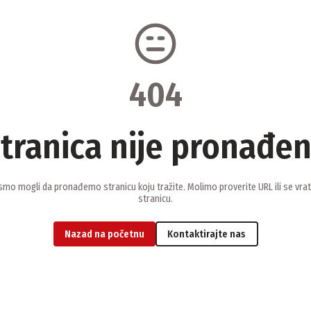
404
tranica nije pronađe
smo mogli da pronađemo stranicu koju tražite. Molimo proverite URL ili se vra
stranicu.
Nazad na početnu
Kontaktirajte nas