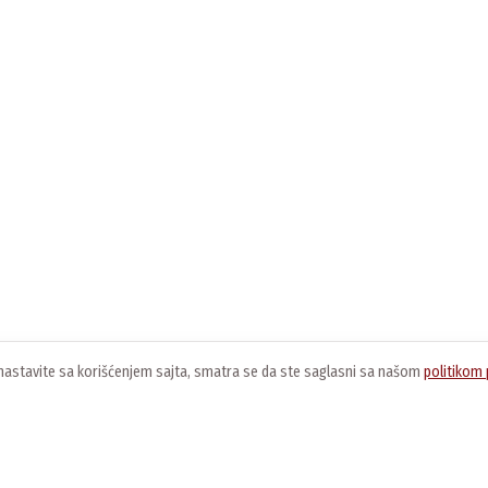
ko nastavite sa korišćenjem sajta, smatra se da ste saglasni sa našom
politikom 
O nama
Usluge
K
O kompaniji
Preuzimanje softvera
O