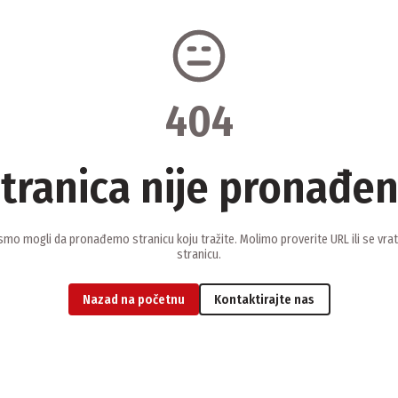
404
tranica nije pronađe
smo mogli da pronađemo stranicu koju tražite. Molimo proverite URL ili se vra
stranicu.
Nazad na početnu
Kontaktirajte nas