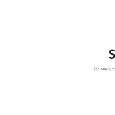
S
Žao nam je, ni