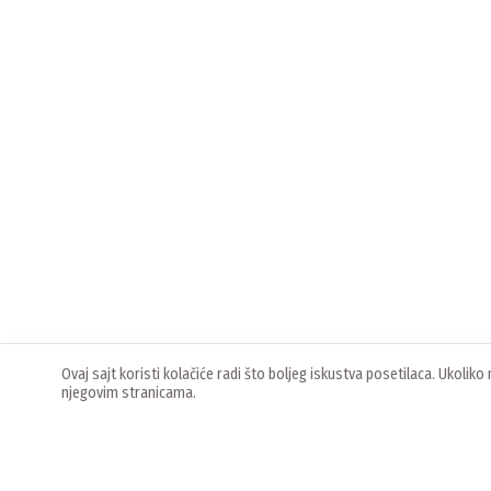
Ovaj sajt koristi kolačiće radi što boljeg iskustva posetilaca. Ukoli
njegovim stranicama.