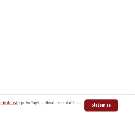
privatnosti
i potvrđujete prihvatanje kolačića na
Slažem se
upovina
Kontakt
nline prodavnica
Centrala
011/3076-888